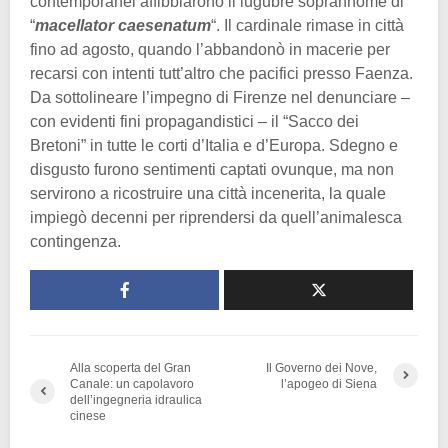
contemporanei affibbiarono il lugubre soprannome di
“
macellator caesenatum
“. Il cardinale rimase in città
fino ad agosto, quando l’abbandonò in macerie per
recarsi con intenti tutt’altro che pacifici presso Faenza.
Da sottolineare l’impegno di Firenze nel denunciare –
con evidenti fini propagandistici – il “Sacco dei
Bretoni” in tutte le corti d’Italia e d’Europa. Sdegno e
disgusto furono sentimenti captati ovunque, ma non
servirono a ricostruire una città incenerita, la quale
impiegò decenni per riprendersi da quell’animalesca
contingenza.
Alla scoperta del Gran
Il Governo dei Nove,
Canale: un capolavoro
l’apogeo di Siena
dell’ingegneria idraulica
cinese