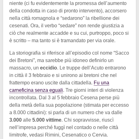
niente (ci fu evidentemente la promessa dell’aumento
della condotta in caso di pronto intervento), accorsero
nella città romagnola e “sedarono” la ribellione dei
cesenati. Ora, il verbo “sedare” non rende giustizia a
ciò che realmente accadde e su cui, purtroppo, poco si
è scritto – ma tanto si è tramandato per via orale.
La storiografia si riferisce all’episodio col nome “Sacco
dei Bretoni”, ma sarebbe più idoneo definirlo un
massacro, un
eccidio
. Le truppe dell’Acuto entrarono
in città il 3 febbraio e si unirono ai bretoni che nel
frattempo erano uscite dalla cittadella.
Fu una
carneficina senza eguali
. Tre giorni interi di violenza
incontrollata. Dal 3 al 5 febbraio Cesena perse più
della metà della sua popolazione (stimata per eccesso
a 8.000 cittadini): si parla di un numero che va dalle
3.000
alle
5.000 vittime
. Chi sopravvisse, riuscì
nell’impresa perché fuggì nel contado o nelle città
limitrofe, vedasi Rimini, Cesenatico o Cervia.