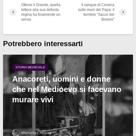
Ottone il Grande, quella
Il sangue di Cesena
lettera alla sua defunta
sulle mani del Papa: il
regina ha finalmente un
terribile “Sacco dei
senso
Bretoni”
Potrebbero interessarti
STORIA MEDIEVALE
Anacoreti, uomini e donne
che nel Medioevo si facevano
murare vivi
Manuela Chimera