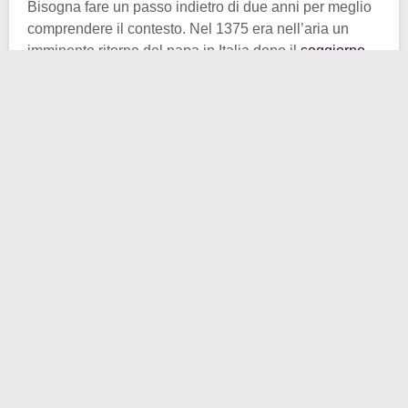
Bisogna fare un passo indietro di due anni per meglio
comprendere il contesto. Nel 1375 era nell’aria un
imminente ritorno del papa in Italia dopo il
soggiorno
avignonese
. Un simile evento necessitava di
“preparativi” adeguati. Così i vari legati pontifici
iniziarono ad operare affinché i territori un tempo
assoggettati al volere papale e ora svincolati da esso,
tornassero (con le buone, ma se doveroso, anche con
le cattive) sotto l’autorità romana. L’anno già citato
portava con sé venti bellicosi. E guerra fu tra lo
Stato
Pontificio
e alcune delle più importanti città del centro
Italia, una su tutte:
Firenze
.
Accadde che Firenze, scarna di approvvigionamenti,
chiese delle forniture di grano a Bologna, formalmente
città papale ma che godeva di un certo grado di
autonomia. Vigeva su
Bologna
l’autorità del cardinale
Guglielmo di Noellet
, il quale rispose picche a
Firenze, suscitando più di qualche malumore, dentro e