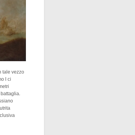
n tale vezzo
o I ci
metri
battaglia.
ussiano
utrita
clusiva