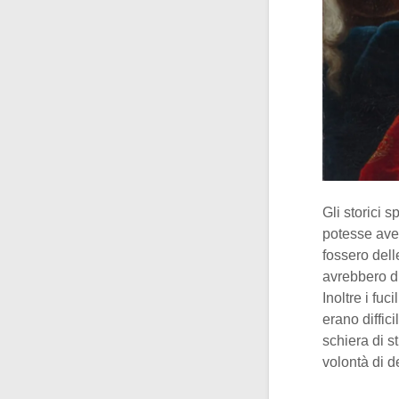
Gli storici 
potesse aver
fossero dell
avrebbero di
Inoltre i fu
erano diffic
schiera di s
volontà di d