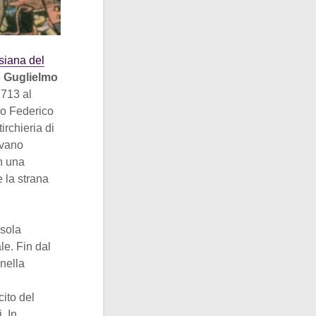
ssiana del
 Guglielmo
1713 al
uro Federico
irchieria di
avano
in una
e la strana
 sola
le. Fin dal
 nella
cito del
. In