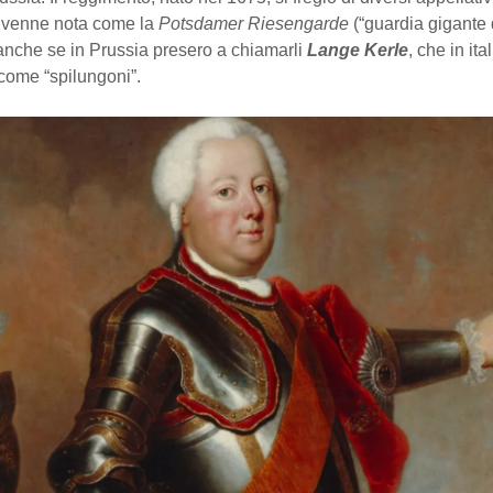
ivenne nota come la
Potsdamer Riesengarde
(“guardia gigante 
anche se in Prussia presero a chiamarli
Lange Kerle
, che in ita
come “spilungoni”.