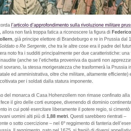
icorda
l’articolo d’approfondimento sulla rivoluzione militare pru
, allora non farà troppa fatica a riconoscere la figura di
Federico
ollern
, già principe elettore di Brandeburgo e re in Prussia dal 
Soldato
o
Re Sergente
, che tra le altre cose era il padre del fut
 era noto fra i sudditi principalmente per due caratteristiche: una t
 inaudite (anche se l’etichetta proveniva da quanti non apprezz
del sovrano, la stessa morigeratezza che trasformerà la Prussia 
tale ed amministrativa, oltre che militare, altamente efficiente) 
oltivata per i soldati dalla statura imponente.
sso del monarca di Casa Hohenzollern non rimase confinato alla
fece il giro delle corti europee, divenendo di dominio continenta
o in cui poté esercitare liberamente il potere regio, si cimentò
iovani uomini alti più di
1,88 metri
. Questi sarebbero rientrati –
nte o sotto coercizione – nel 6º reggimento di fanteria dell’eser
ssia. Il reggimento, nato nel 1675, si fregiò di diversi appellativi