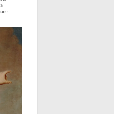
di
liano