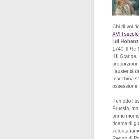
Chi di voi r
XVIII secolo
I di Hohenz
1740. Il
Re 
II il Grande,
proporzioni
l’austerità 
macchina sta
ossessione c
Il chiodo fi
Prussia, ma 
primo moment
ricerca di g
volontariame
Regno di Pru