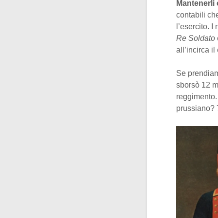
Mantenerli 
contabili ch
l’esercito. 
Re Soldato
all’incirca 
Se prendiamo
sborsò 12 mi
reggimento.
prussiano? 7