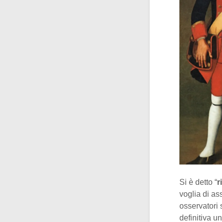
Si è detto “
r
voglia di as
osservatori 
definitiva u