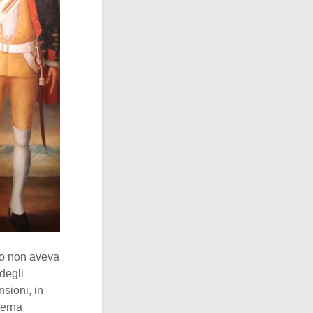
do non aveva
degli
nsioni, in
ierna