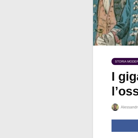
STORIA MODE
I gi
l’os
Alessandr