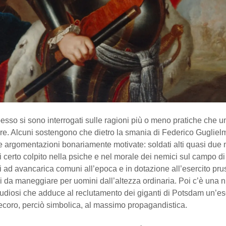
spesso si sono interrogati sulle ragioni più o meno pratiche che u
e. Alcuni sostengono che dietro la smania di Federico Guglielm
e argomentazioni bonariamente motivate: soldati alti quasi due 
 certo colpito nella psiche e nel morale dei nemici sul campo di 
cili ad avancarica comuni all’epoca e in dotazione all’esercito pr
ili da maneggiare per uomini dall’altezza ordinaria. Poi c’è una n
tudiosi che adduce al reclutamento dei giganti di Potsdam un’es
ecoro, perciò simbolica, al massimo propagandistica.