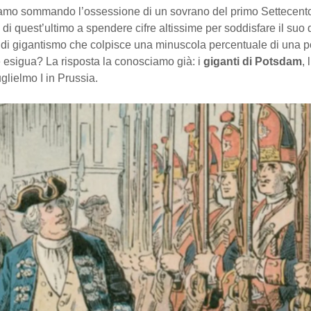
amo sommando l’ossessione di un sovrano del primo Settecento
à di quest’ultimo a spendere cifre altissime per soddisfare il suo 
o di gigantismo che colpisce una minuscola percentuale di una 
é esigua? La risposta la conosciamo già: i
giganti di Potsdam
, 
lielmo I in Prussia.