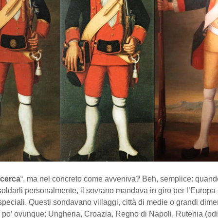
icerca
“, ma nel concreto come avveniva? Beh, semplice: quan
soldarli personalmente, il sovrano mandava in giro per l’Europa 
speciali. Questi sondavano villaggi, città di medie o grandi dime
n po’ ovunque: Ungheria, Croazia, Regno di Napoli, Rutenia (od