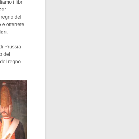
iamo i libri
per
l regno del
 e otterrete
leri
.
di Prussia
o del
del regno