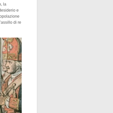
, la
desiderio e
popolazione
l’assillo di re