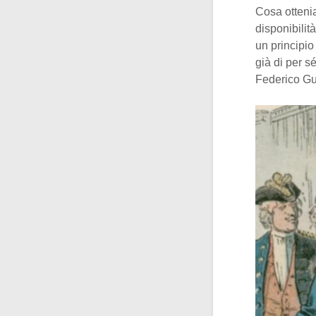
Cosa otteni
disponibilit
un principi
già di per s
Federico Gug