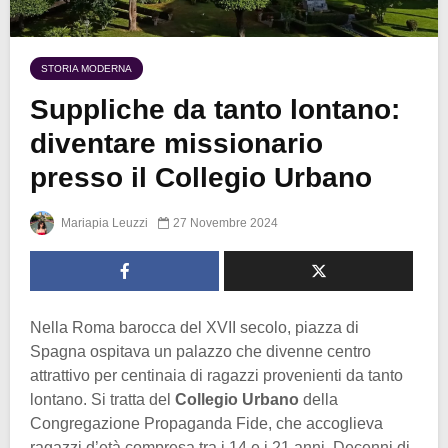
STORIA MODERNA
Suppliche da tanto lontano:
diventare missionario
presso il Collegio Urbano
Mariapia Leuzzi
27 Novembre 2024
Nella Roma barocca del XVII secolo, piazza di
Spagna ospitava un palazzo che divenne centro
attrattivo per centinaia di ragazzi provenienti da tanto
lontano. Si tratta del
Collegio Urbano
della
Congregazione Propaganda Fide, che accoglieva
ragazzi d’età compresa tra i 14 e i 21 anni. Decenni di