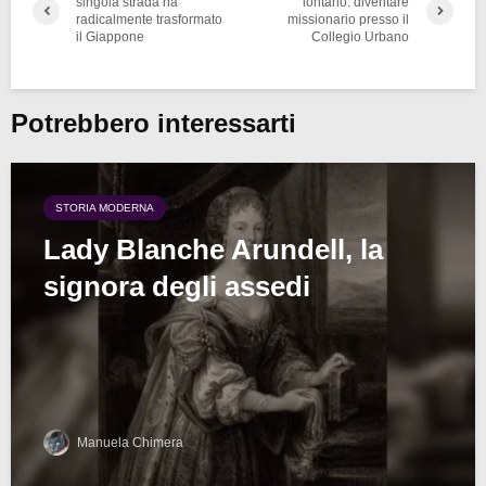
singola strada ha
lontano: diventare
radicalmente trasformato
missionario presso il
il Giappone
Collegio Urbano
Potrebbero interessarti
STORIA MODERNA
Lady Blanche Arundell, la
signora degli assedi
Manuela Chimera