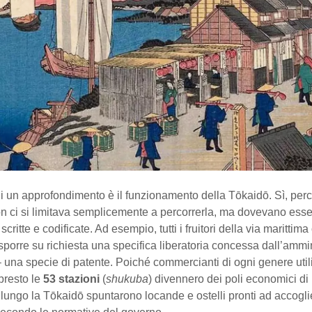
di un approfondimento è il funzionamento della Tōkaidō. Sì, per
on ci si limitava semplicemente a percorrerla, ma dovevano esse
scritte e codificate. Ad esempio, tutti i fruitori della via marittima
orre su richiesta una specifica liberatoria concessa dall’ammi
 una specie di patente. Poiché commercianti di ogni genere util
presto le
53 stazioni
(
shukuba
) divennero dei poli economici di r
lungo la Tōkaidō spuntarono locande e ostelli pronti ad accoglie