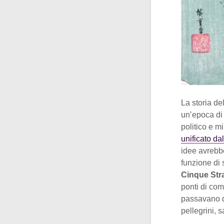
La storia de
un’epoca di
politico e m
unificato da
idee avrebb
funzione di 
Cinque Str
ponti di com
passavano q
pellegrini, 