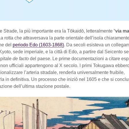
 Strade, la più importante era la Tōkaidō, letteralmente “
via ma
 La rotta che attraversava la parte orientale dell’isola chiarament
ne del
periodo Edo (1603-1868)
. Da secoli esisteva un collega
 Kyoto, sede imperiale, e la città di Edo, a partire dal Seicento s
pitale
de facto
del paese. Le prime documentazioni a citare esp
 non ufficiali appartengono al X secolo. I primi Tokugawa ebbero 
zionalizzare l’arteria stradale, renderla universalmente fruibile,
a in definitiva. Un processo che iniziò nel 1605 e che si concl
uzione dell’ultima stazione postale.