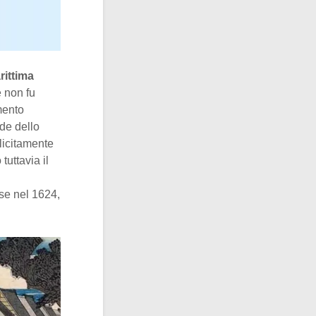
rittima
e non fu
mento
ede dello
licitamente
tuttavia il
use nel 1624,