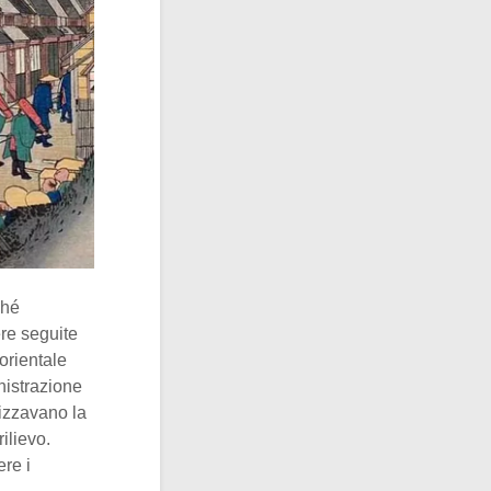
ché
re seguite
 orientale
nistrazione
izzavano la
ilievo.
re i