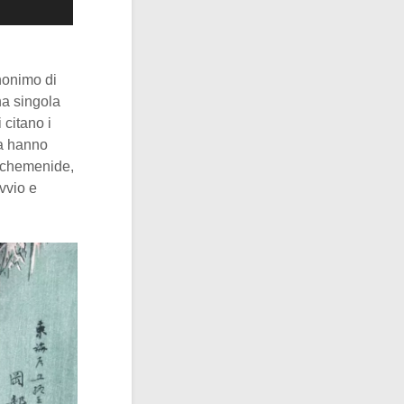
inonimo di
na singola
 citano i
za hanno
 achemenide,
ovvio e