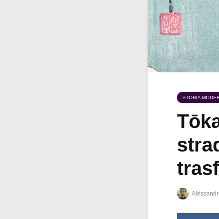
STORIA MODE
Tōka
stra
tras
Alessandr