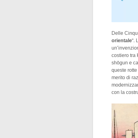
Delle Cinque
orientale
“.
un’invenzio
costiero tra
shōgun e ca
queste rotte
merito di ra
modernizzarl
con la costr