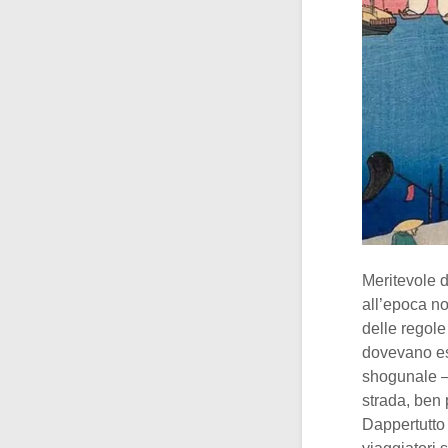
Meritevole 
all’epoca n
delle regole 
dovevano esp
shogunale –
strada, ben 
Dappertutto 