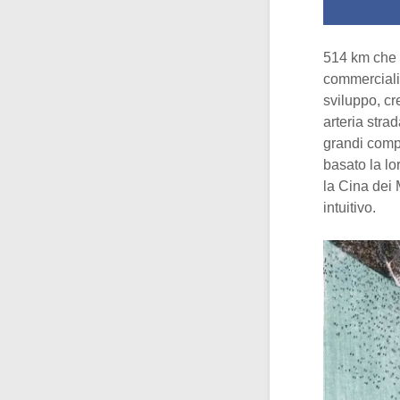
514 km che n
commerciali,
sviluppo, cr
arteria stra
grandi compl
basato la l
la Cina dei 
intuitivo.