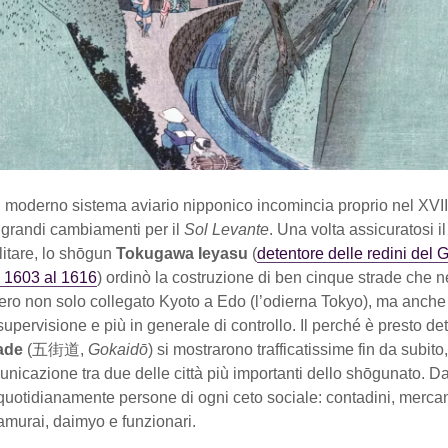
l moderno sistema aviario nipponico incomincia proprio nel XVII
 grandi cambiamenti per il
Sol Levante
. Una volta assicuratosi i
ilitare, lo shōgun
Tokugawa Ieyasu
(
detentore delle redini del
l 1603 al 1616
) ordinò la costruzione di ben cinque strade che n
ero non solo collegato Kyoto a Edo (l’odierna Tokyo), ma anche
supervisione e più in generale di controllo. Il perché è presto det
ade
(五街道,
Gokaidō
) si mostrarono trafficatissime fin da subito
unicazione tra due delle città più importanti dello shōgunato. Da 
uotidianamente persone di ogni ceto sociale: contadini, mercan
samurai, daimyo e funzionari.