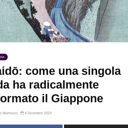
RNA
idō: come una singola
da ha radicalmente
formato il Giappone
o Marinucci
6 Dicembre 2024