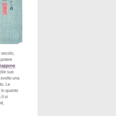
 secolo,
l potere
 Giappone
elle sue
 svolto una
to. Le
, in quanto
lì vi
ti,