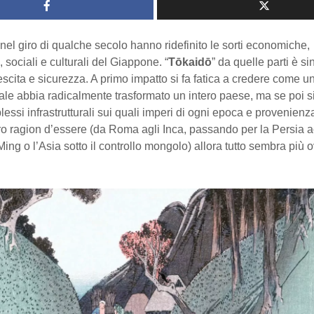
el giro di qualche secolo hanno ridefinito le sorti economiche,
 sociali e culturali del Giappone. “
Tōkaidō
” da quelle parti è s
escita e sicurezza. A primo impatto si fa fatica a credere come u
dale abbia radicalmente trasformato un intero paese, ma se poi si
essi infrastrutturali sui quali imperi di ogni epoca e provenien
oro ragion d’essere (da Roma agli Inca, passando per la Persia
Ming o l’Asia sotto il controllo mongolo) allora tutto sembra più 