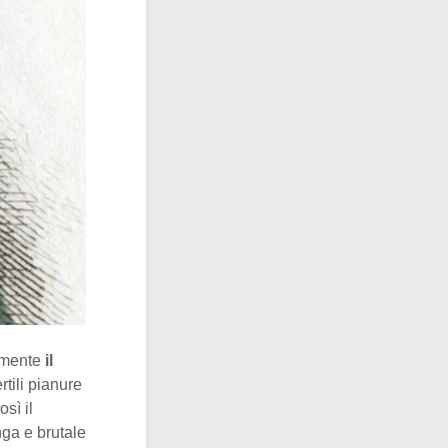
amente
il
ertili pianure
sì il
nga e brutale