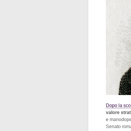
Dopo la scon
valore stra
e manodoper
Senato roman