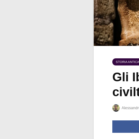
STORIA ANTIC
Gli I
civil
Alessandr