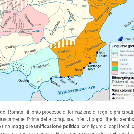
 dei Romani, il lento processo di formazione di regni e principati i
ruscamente. Prima della conquista, infatti, i popoli iberici semb
so una
maggiore unificazione politica
, con figure di capi local
 potere quasi monarchico. Roma distrusse questo equilibrio. Le