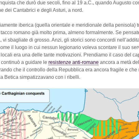
nquista che durò due secoli, fino al 19 a.C., quando Augusto co
e dei Cantabrici e degli Asturi, a nord.
iamente iberica (quella orientale e meridionale della penisola) tu
 il tacco romano già molto prima, almeno formalmente. Se pensat
 vi sbagliate di grosso. Anzi, gli storici sono concordi nell’addit
ome il luogo in cui nessun legionario voleva scontare il suo serv
ei locali era una delle tante motivazioni. Prendiamo il caso del ca
i continuò a guidare le
resistenze anti-romane
ancora a metà del 
rando che il controllo della Repubblica era ancora fragile e che 
la Betica simpatizzavano con i ribelli.