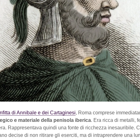
fitta di Annibale e dei Cartaginesi
, Roma comprese immediat
tegico e materiale della penisola iberica
. Era ricca di metalli, f
a. Rappresentava quindi una fonte di ricchezza inesauribile. Co
o decise di non ritirare gli eserciti, ma di intraprendere una lu