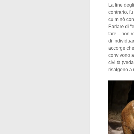
La fine degl
contrario, f
culminò con 
Parlare di “
fare – non 
di individua
accorge che 
convivono a 
civiltà (ved
risalgono a 