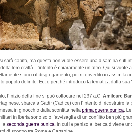
o si sarà capito, ma questa non vuole essere una disamina sull’int
 della loro civiltà. L’intento è chiaramente un altro. Qui si vuole 
ttamente storico il disgregamento, poi riconvertito in assimilazi
nto popolo definito. Ecco perché introduco la tematica dalla sua “
o, l’inizio della fine si può collocare nel 237 a.C.
Amilcare Ba
taginese, sbarca a Gadir (Cadice) con l’intento di ricostruire la
 messa in ginocchio dalla sconfitta nella
prima guerra punica
. Le
itari in Iberia sono solo l’avvisaglia di un conflitto ben più gra
 la
seconda guerra punica
, in cui la penisola iberica diviene un
eatri di scontro tra Roma e Cartagine.