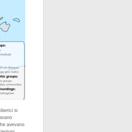
berici si
ravano
i che avevano
 legioni