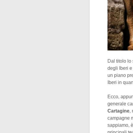
Dal titolo l
degli Iberi e
un piano pre
Iberi in qua
Ecco, appunt
generale car
Cartagine
,
campagne mil
sappiamo, è
principali t