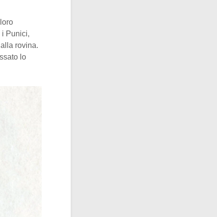
 loro
 i Punici,
alla rovina.
ssato lo