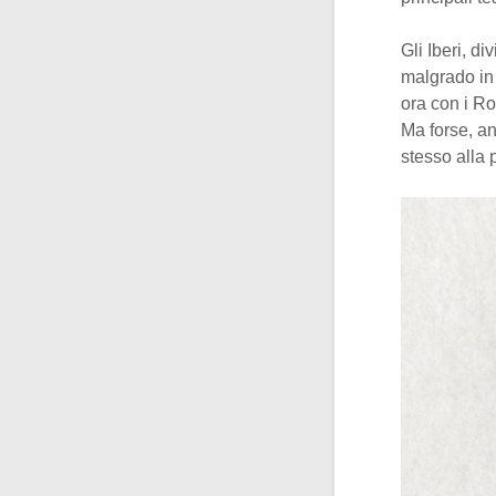
Gli Iberi, di
malgrado in 
ora con i Ro
Ma forse, an
stesso alla p