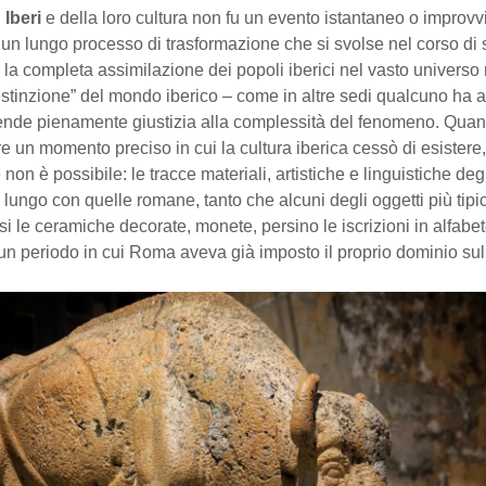
i
Iberi
e della loro cultura non fu un evento istantaneo o improvvi
u un lungo processo di trasformazione che si svolse nel corso di 
la completa assimilazione dei popoli iberici nel vasto universo
estinzione” del mondo iberico – come in altre sedi qualcuno ha 
rende pienamente giustizia alla complessità del fenomeno. Quan
re un momento preciso in cui la cultura iberica cessò di esistere, 
non è possibile: le tracce materiali, artistiche e linguistiche degl
lungo con quelle romane, tanto che alcuni degli oggetti più tipic
asi le ceramiche decorate, monete, persino le iscrizioni in alfabet
un periodo in cui Roma aveva già imposto il proprio dominio sul