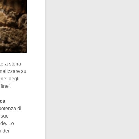
era storia
analizzare su
one, degli
fine”.
rca
,
 potenza di
 sue
nde. Lo
o dei