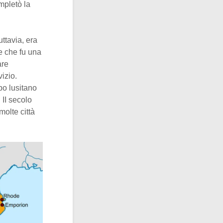
mpletò la
ttavia, era
e che fu una
are
izio.
po lusitano
II secolo
molte città