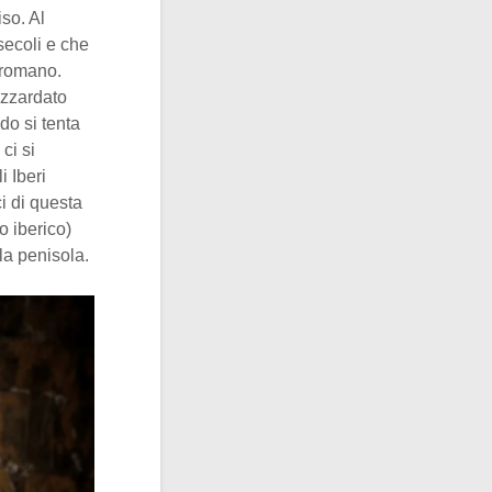
so. Al
secoli e che
 romano.
azzardato
do si tenta
ci si
i Iberi
i di questa
o iberico)
la penisola.