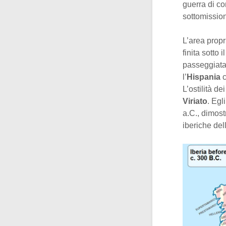
guerra di co
sottomission
L’area propr
finita sotto
passeggiata,
l’
Hispania
c
L’ostilità d
Viriato
. Egl
a.C., dimost
iberiche del