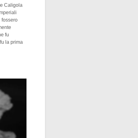
he Caligola
mperiali
e fossero
rmente
ne fu
fu la prima