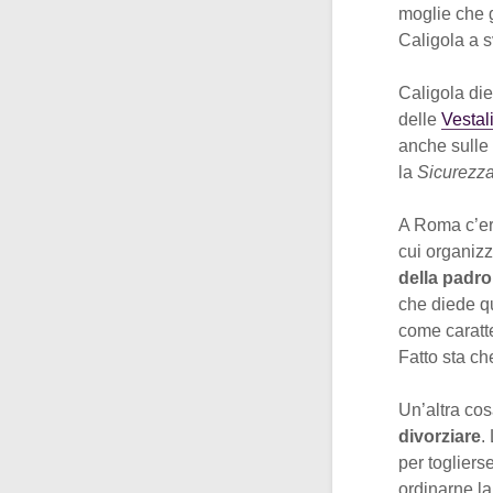
moglie che g
Caligola a s
Caligola die
delle
Vestal
anche sulle 
la
Sicurezz
A Roma c’er
cui organizz
della padro
che diede 
come caratte
Fatto sta che
Un’altra cos
divorziare
.
per toglier
ordinarne la