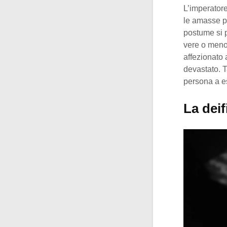
L’imperatore
le amasse pa
postume si p
vere o meno 
affezionato
devastato. T
persona a e
La deif