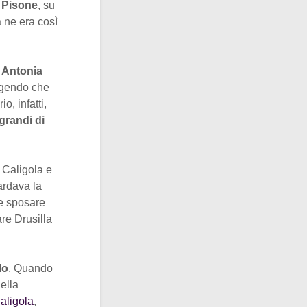
u
Pisone
, su
a ne era così
n
Antonia
ngendo che
o, infatti,
 grandi di
 Caligola e
ardava la
ce sposare
re Drusilla
lo
. Quando
della
aligola
,