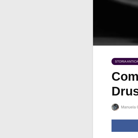
STORIA ANTIC
Come
Drus
Manuela 