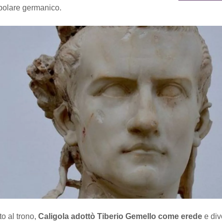
opolare germanico.
o al trono,
Caligola adottò Tiberio Gemello come erede
e div