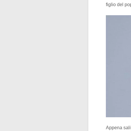
figlio del p
Appena salit