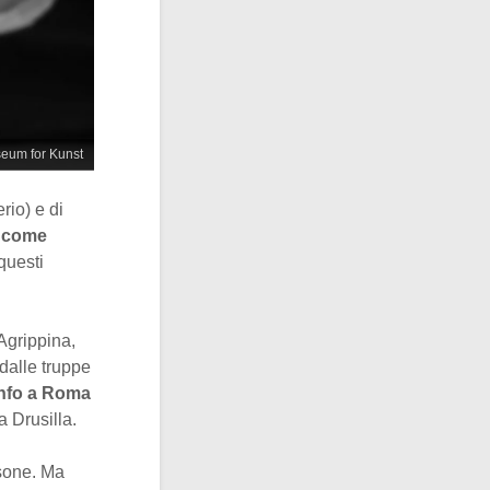
seum for Kunst
erio) e di
o come
questi
 Agrippina,
dalle truppe
onfo a Roma
a Drusilla.
sone. Ma