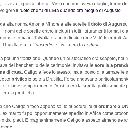
li aveva imposto Tiberio. Visto che non aveva moglie, furono le 
volgere il
ruolo che fu di Livia quando era moglie di Augusto
.
de alla nonna Antonia Minore e alle sorelle il
titolo di Augusta
i
. I nomi delle sorelle erano inclusi in tutti i giuramenti formali e
monete romane. Talvolta erano indicate come Virtù Imperiali: A
a
, Drusilla era la
Concordia
e Livilla era la
Fortuna
.
a poi una tradizione. Quando un aristocratico era scapolo, nel
ava dei banchetti o delle cerimonie, invitava le
sorelle a prende
na di casa
. Caligola fece lo stesso, ma al posto di alternare le 
questo
privilegio
solo a Drusilla. Forse andavano particolarmen
re o forse semplicemente Drusilla era la sorella politicamente p
 era la prediletta.
a che Caligola fece appena salito al potere, fu di
ordinare a Dru
 L’ex marito fu poi opportunamente spedito in Africa come procon
selo dai piedi. E magnanimamente Caligola aspettò almeno tre an
 morte.