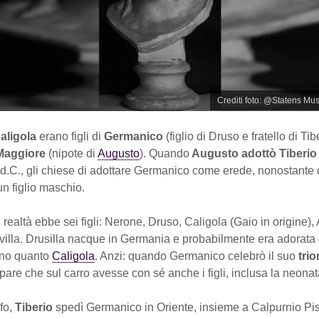
Crediti foto: @Statens Mu
Caligola
erano figli di
Germanico
(figlio di Druso e fratello di Tib
Maggiore
(nipote di
Augusto
). Quando
Augusto adottò Tiberi
 d.C., gli chiese di adottare Germanico come erede, nonostante 
n figlio maschio.
 realtà ebbe sei figli: Nerone, Druso, Caligola (Gaio in origine),
ivilla. Drusilla nacque in Germania e probabilmente era adorata 
ano quanto
Caligola
. Anzi: quando Germanico celebrò il suo
tri
 pare che sul carro avesse con sé anche i figli, inclusa la neonat
nfo,
Tiberio
spedì Germanico in Oriente, insieme a Calpurnio Pi