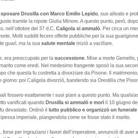
 sposare Drusilla con Marco Emilio Lepido
, suo alleato e pr
gusto tramite la nipote Giulia Minore. A questo punto, però, dopo
o, nell’ottobre del 37 d.C.
Caligola si ammalò
. Per circa un m
morte. Molti sudditi fecero offerte pubbliche per la sua guarigion
te guarì, ma la sua
salute mentale
iniziò a vacillare.
re, era preoccupato per la
successione
. Mise a morte Gemello, 
il marito come eredi. Nel medesimo frangente sposò la sua seco
opo che questa fu costretta a divorziare da Pisone. Il matrimonio
e giorno: poi Caligola divorziò, bandendo sia Orestilla che Pis
ali fossero esattamente i suoi piani a questo punto. Ma qualsias
utto vanificati quando
Drusilla si ammalò e morì
il 10 giugno de
fu devastato. Ordinò il
lutto pubblico e organizzò un funerale
ipessa imperiale, piangendola come se fosse stato il marito.
 forse per ingraziarsi i favori dell’imperatore, annunciò di aver a