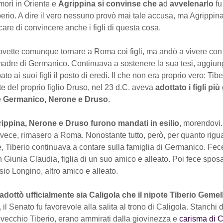
orì in Oriente e
Agrippina si convinse che a
d
avvelenar
l
o
f
berio. A dire il vero nessuno provò mai tale accusa, ma Agrippin
care di convincere anche i figli di questa cosa.
ovette comunque tornare a Roma coi figli, ma andò a vivere co
 madre di Germanico. Continuava a sostenere la sua tesi, aggiu
o ai suoi figli il posto di eredi. Il che non era proprio vero: Tiberi
e del proprio figlio Druso, nel 23 d.C. aveva
adottato i figli più
e Germanico, Nerone e Druso
.
ippina, Nerone e Druso furono mandati in esilio
, morendovi.
invece, rimasero a Roma. Nonostante tutto, però, per quanto rigu
, Tiberio continuava a contare sulla famiglia di Germanico. Fe
 Giunia Claudia, figlia di un suo amico e alleato. Poi fece sposa
io Longino, altro amico e alleato.
 adottò ufficialmente sia Caligola che il nipote Tiberio Gemel
 il Senato fu favorevole alla salita al trono di Caligola. Stanchi 
 vecchio Tiberio, erano ammirati dalla giovinezza e
carisma di C