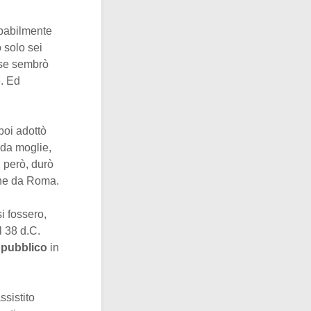
obabilmente
 solo sei
ese sembrò
e. Ed
poi adottò
nda moglie,
, però, durò
one da Roma.
i fossero,
l 38 d.C.
 pubblico
in
ssistito