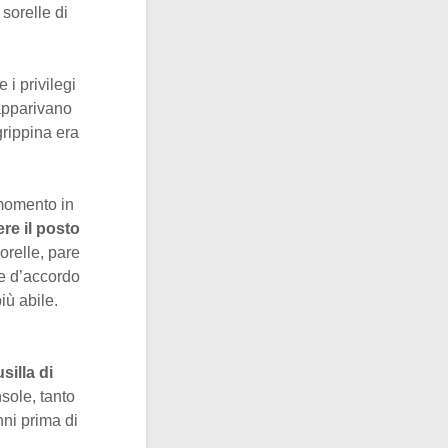
sorelle di
e i privilegi
 apparivano
grippina era
 momento in
re il posto
sorelle, pare
te d’accordo
iù abile.
silla di
sole, tanto
ni prima di