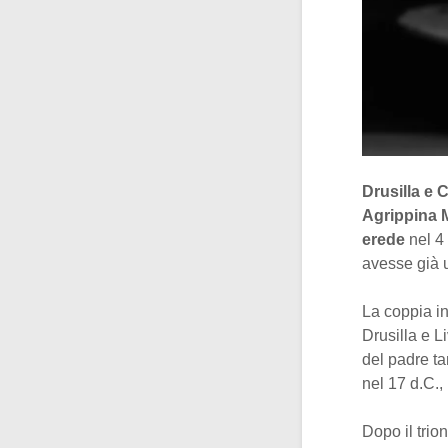
Drusilla e 
Agrippina 
erede
nel 4
avesse già u
La coppia in
Drusilla e L
del padre t
nel 17 d.C.,
Dopo il trio