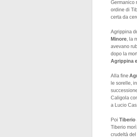
Germanico m
ordine di Ti
certa da cer
Agrippina d
Minore
, la
avevano rubat
dopo la mort
Agrippina 
Alla fine
Agr
le sorelle, 
successione
Caligola con
a Lucio Cass
Poi
Tiberio
Tiberio morì,
crudeltà del