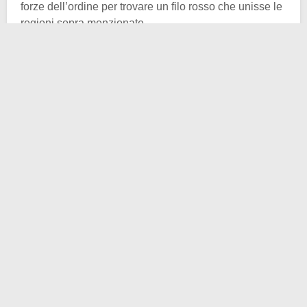
forze dell’ordine per trovare un filo rosso che unisse le
regioni sopra menzionate.
Dopo un periodo consistente di ricerca finalmente
qualcosa si mosse. Venne fuori un nome specifico e
un’area particolare: si trattò delle cantine della
ditta
Ciravegna di Narzole
, in provincia di Cuneo. Ma cosa
c’era di strano in questi prodotti? Non si trattava di
semplice vino come tutto quello che si trova negli
scaffali dei supermercati? Il colore e il sapore
suggerivano una risposta positiva, qualcosa di latente
urlava il contrario.