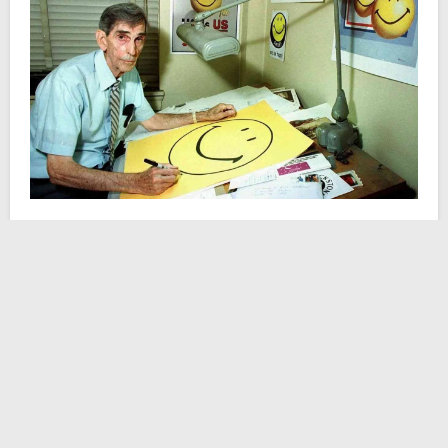
È il 1921 e l’umile famiglia Ball, residente a
Worcester
, nel bel mezzo del Massachussetts,
accoglie con letizia la nascita del terzo figlio, di nome
Harvey Ross. Il piccolo studia alla South High School,
l’istituto scolastico superiore dove inizia ad
interessarsi di arte e disegno. Passione che coltiva e
che vuole trasformare un domani in un lavoro.
Prosegue gli studi di belle arti alla Worcester Art
Museum School e si cimenta in un apprendistato dove