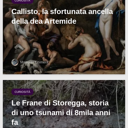
CURIOSITÀ
Callisto, la sfortunata ancella
della dea Artemide
Manuela Chimera
CURIOSITÀ
Le Frane di Storegga, storia
di uno tsunami di 8mila anni
fa