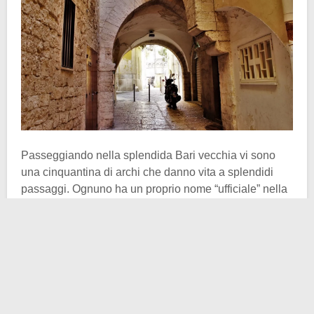
Passeggiando nella splendida Bari vecchia vi sono
una cinquantina di archi che danno vita a splendidi
passaggi. Ognuno ha un proprio nome “ufficiale” nella
topografia del luogo, tranne uno, indovinate voi quale.
Secondo la
tradizione popolare
, qui si riunivano le
cosiddette “
Gatte Masciàre
“, un nome inusuale e
legato ad un altro forte simbolo del mondo delle
streghe: i gatti neri.
La leggenda vuole che tali
streghe
cercassero di