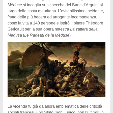
Méduse
si incaglia sulle secche del Banc d’Arguin, al
largo della costa mauritana. L’evitabilissimo incidente,
frutto della più becera ed arrogante incompetenza,
costò la vita a 140 persone e ispirò il pittore Théodore
Géricault per la sua opera maestra
La zattera della
Medusa
(
Le Radeau de la Méduse
).
La vicenda fu già da allora emblematica delle criticità
sociali francesi, uno Stato (non l’unico, non l’ultimo) in