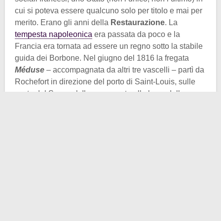
cui si poteva essere qualcuno solo per titolo e mai per
merito. Erano gli anni della
Restaurazione
. La
tempesta napoleonica
era passata da poco e la
Francia era tornata ad essere un regno sotto la stabile
guida dei Borbone. Nel giugno del 1816 la fregata
Méduse
– accompagnata da altri tre vascelli – partì da
Rochefort in direzione del porto di Saint-Louis, sulle
coste del Senegal. Il presupposto alla base della
spedizione era l’accertarsi dell’effettiva restituzione
della colonia da parte inglese, come prestabilito dal
Trattato di Parigi di due anni prima. A bordo della
Méduse
vi era sia personale militare che una folta
componente civile, rappresentata dai coloni e dalle
loro rispettive famiglie.
Nulla di strano fin qui, se non per il fatto che al
comando della fregata ammiraglia vi fosse
Hugues
Duroy de Chaumareys
, un vecchio capitano che però
non solcava le onde del mare da più di vent’anni.