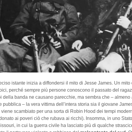
eciso istante inizia a diffondersi il mito di Jesse James. Un mito 
roici, perché sempre più persone conoscono il passato del ragaz
olpi della banda ne causano parecchie, ma sembra che – almeno 
e pubblica – la vera vittima dell’intera storia sia il giovane Jame
o viene scambiato per una sorta di Robin Hood dei tempi moder
onato ai poveri ciò che rubava ai ricchi). Insomma, in uno Sta
issouri, in cui la guerra civile ha lasciato più di qualche strasci