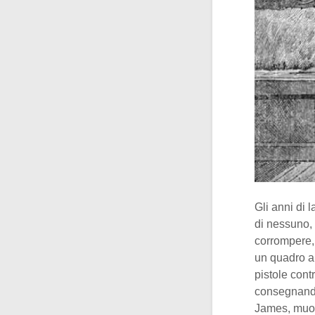
Gli anni di 
di nessuno, 
corrompere,
un quadro ap
pistole cont
consegnandos
James, muor