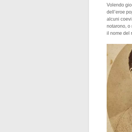
Volendo gioc
dell’eroe po
alcuni coev
notarono, o 
il nome del 