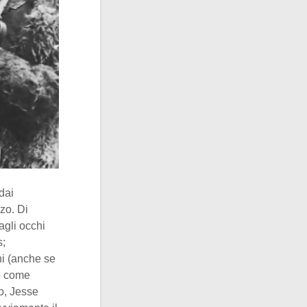
dai
zo. Di
agli occhi
s;
ni (anche se
to come
co, Jesse