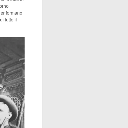
iorno
nger formano
 tutto il