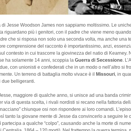
ia di Jesse Woodson James non sappiamo moltissimo. Le uniche
a riguardano più i genitori, con il padre che viene meno quando
dre che si risposa non solo una seconda volta, ma anche una ter
iore comprensione del racconto è importantissimo, anzi, essenzi
sul contesto in cui trascorre la giovinezza del natio di Kearney. 
e ha solamente 14 anni, scoppia la
Guerra di Secessione
. L’
due, con unionisti e confederati che in un modo o nell’altro si f
nte. Un terreno di battaglia molto vivace è il
Missouri
, in qua
 i due belligeranti.
di Jesse, maggiore di qualche anno, si unisce ad una banda crimina
er via di questa scelta, i rivali nordisti si recano nella fattoria del
nacciano” chiunque osi non rispondere ai loro comandi. L’epis
sì tanto la giovane mente di Jesse da convincerlo a seguire le 
sì partecipa a qualche “colpo”, causando anche la morte di numero
 Centralia, 1864 – 120 morti). Nel frattempo la guerra termina, m