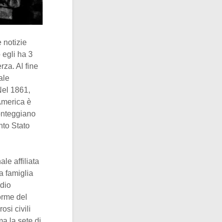
 notizie
 egli ha 3
za. Al fine
ale
Nel 1861,
America è
ronteggiano
nto Stato
le affiliata
la famiglia
odio
orme del
si civili
a la sete di