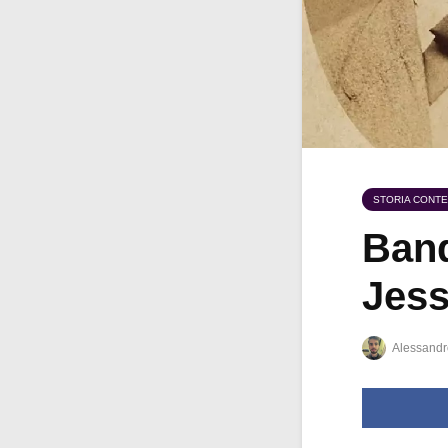
STORIA CONT
Band
Jes
Alessandr