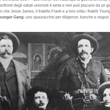
confronti degli odiati unionisti è tanta e non può placarsi da un g
cco che Jesse James, il fratello Frank e a loro volta i fratelli You
ounger Gang
: uno spauracchio per diligenze, banche e negozi di