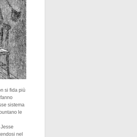
 si fida più
i fanno
sse sistema
 puntano le
e Jesse
tendosi nel