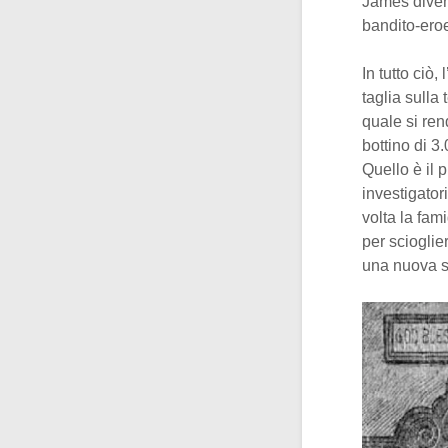
James divent
bandito-eroe
In tutto ciò
taglia sulla
quale si ren
bottino di 3
Quello è il 
investigator
volta la fam
per scioglie
una nuova sq