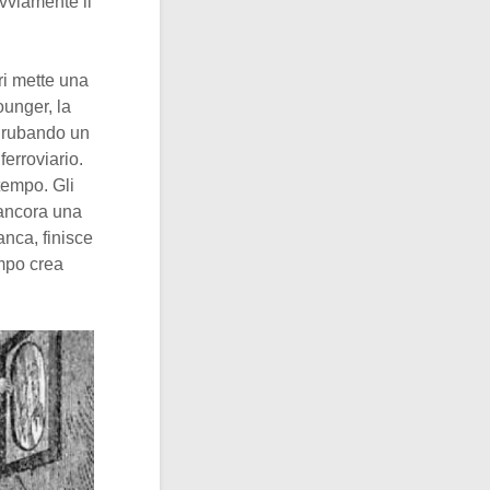
vviamente il
ri mette una
ounger, la
, rubando un
ferroviario.
tempo. Gli
e ancora una
anca, finisce
empo crea