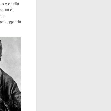
to e quella
eduta di
n la
dere leggenda