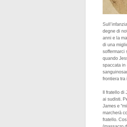
Sull’infanz
degne di not
anni e la ma
di una migl
soffermarci 
quando Jess
spaccata in 
sanguinosame
frontiera tra
Il fratello 
ai sudisti. P
James e “mi
marcherà co
fratello. Co
(massacro di