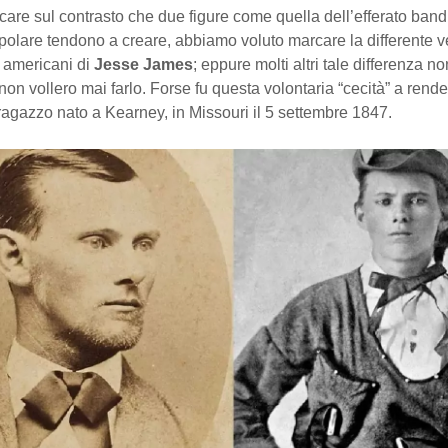
are sul contrasto che due figure come quella dell’efferato bandi
polare tendono a creare, abbiamo voluto marcare la differente v
i americani di
Jesse James
; eppure molti altri tale differenza no
non vollero mai farlo. Forse fu questa volontaria “cecità” a ren
ragazzo nato a Kearney, in Missouri il 5 settembre 1847.