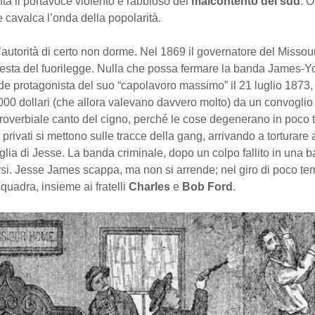
a il portavoce violento e rabbioso del
malcontento del sud
. O
 cavalca l’onda della popolarità.
, l’autorità di certo non dorme. Nel 1869 il governatore del Missou
 testa del fuorilegge. Nulla che possa fermare la banda James-Y
de protagonista del suo “capolavoro massimo” il 21 luglio 1873
.000 dollari (che allora valevano davvero molto) da un convoglio 
proverbiale canto del cigno, perché le cose degenerano in poco 
i privati si mettono sulle tracce della gang, arrivando a torturar
iglia di Jesse. La banda criminale, dopo un colpo fallito in una b
rsi. Jesse James scappa, ma non si arrende; nel giro di poco t
uadra, insieme ai fratelli
Charles
e
Bob Ford
.