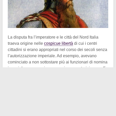
La disputa fra l’imperatore e le città del Nord Italia
traeva origine nelle
cospicue libertà
di cui i centri
cittadini si erano appropriati nel corso dei secoli senza
l’autorizzazione imperiale. Ad esempio, avevano
cominciato a non sottostare più ai funzionari di nomina
imperiale ma a nominare propri governatori, i
consoli
.
e a battere monete proprie. Come ho detto in
precedenza, la lotta che ne scaturì portò alla vittoria
della Lega Lombarda sostenuta dal pontefice,
Alessandro III
. Lo sconfitto
Federico Barbarossa
,
quindi, aveva incontrato a Venezia il Papa con la
volontà di ricomporre il dissidio con la Chiesa e con i
Comuni. L’accordo stretto nella città lagunare