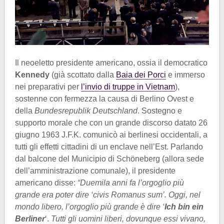
Il neoeletto presidente americano, ossia il democratico
Kennedy
(già scottato dalla
Baia dei Porci
e immerso
nei preparativi per
l’invio di truppe in Vietnam
),
sostenne con fermezza la causa di Berlino Ovest e
della
Bundesrepublik Deutschland
. Sostegno e
supporto morale che con un grande discorso datato 26
giugno 1963 J.F.K. comunicò ai berlinesi occidentali, a
tutti gli effetti cittadini di un enclave nell’Est. Parlando
dal balcone del Municipio di Schöneberg (allora sede
dell’amministrazione comunale), il presidente
americano disse:
“Duemila anni fa l’orgoglio più
grande era poter dire ‘civis Romanus sum’. Oggi, nel
mondo libero, l’orgoglio più grande è dire ‘
Ich bin ein
Berliner
‘.
Tutti gli uomini liberi, dovunque essi vivano,