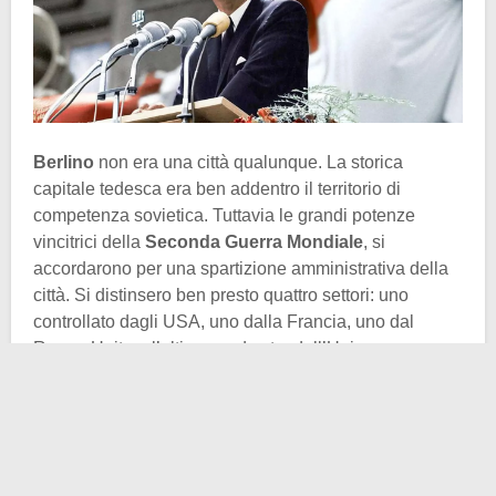
Berlino
non era una città qualunque. La storica
capitale tedesca era ben addentro il territorio di
competenza sovietica. Tuttavia le grandi potenze
vincitrici della
Seconda Guerra Mondiale
, si
accordarono per una spartizione amministrativa della
città. Si distinsero ben presto quattro settori: uno
controllato dagli USA, uno dalla Francia, uno dal
Regno Unito e l’ultimo – ad est – dall’Unione
Sovietica. La tensione della Guerra Fredda aumentò
tra il 1948 e il 1949 a tal punto da costringere Mosca
ad ordinare il blocco della città. Al gesto gli Alleati non
poterono fare altro che rispondere con un
ponte
aereo
. Si organizzarono voli umanitari per rifornire di