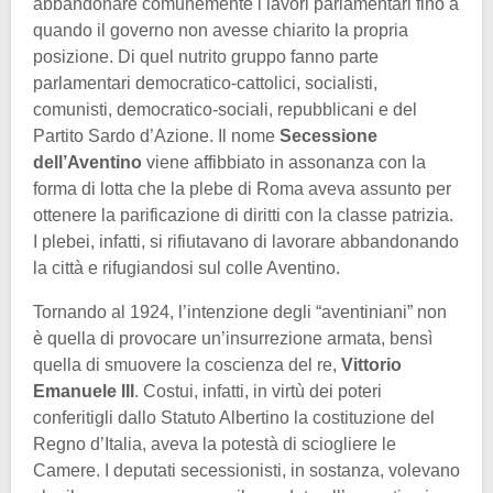
abbandonare comunemente i lavori parlamentari fino a
quando il governo non avesse chiarito la propria
posizione. Di quel nutrito gruppo fanno parte
parlamentari democratico-cattolici, socialisti,
comunisti, democratico-sociali, repubblicani e del
Partito Sardo d’Azione. Il nome
Secessione
dell’Aventino
viene affibbiato in assonanza con la
forma di lotta che la plebe di Roma aveva assunto per
ottenere la parificazione di diritti con la classe patrizia.
I plebei, infatti, si rifiutavano di lavorare abbandonando
la città e rifugiandosi sul colle Aventino.
Tornando al 1924, l’intenzione degli “aventiniani” non
è quella di provocare un’insurrezione armata, bensì
quella di smuovere la coscienza del re,
Vittorio
Emanuele III
. Costui, infatti, in virtù dei poteri
conferitigli dallo Statuto Albertino la costituzione del
Regno d’Italia, aveva la potestà di sciogliere le
Camere. I deputati secessionisti, in sostanza, volevano