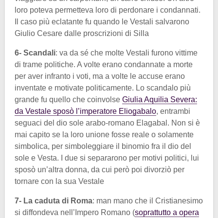
loro poteva permetteva loro di perdonare i condannati.
Il caso più eclatante fu quando le Vestali salvarono
Giulio Cesare dalle proscrizioni di Silla
6- Scandali
: va da sé che molte Vestali furono vittime
di trame politiche. A volte erano condannate a morte
per aver infranto i voti, ma a volte le accuse erano
inventate e motivate politicamente. Lo scandalo più
grande fu quello che coinvolse
Giulia Aquilia Severa:
da Vestale sposò l’imperatore Eliogabalo
, entrambi
seguaci del dio sole arabo-romano Elagabal. Non si è
mai capito se la loro unione fosse reale o solamente
simbolica, per simboleggiare il binomio fra il dio del
sole e Vesta. I due si separarono per motivi politici, lui
sposò un’altra donna, da cui però poi divorziò per
tornare con la sua Vestale
7- La caduta di Roma
: man mano che il Cristianesimo
si diffondeva nell’Impero Romano (
soprattutto a opera