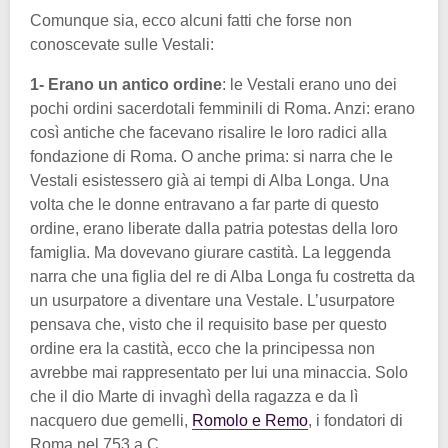
Comunque sia, ecco alcuni fatti che forse non
conoscevate sulle Vestali:
1- Erano un antico ordine
: le Vestali erano uno dei
pochi ordini sacerdotali femminili di Roma. Anzi: erano
così antiche che facevano risalire le loro radici alla
fondazione di Roma. O anche prima: si narra che le
Vestali esistessero già ai tempi di Alba Longa. Una
volta che le donne entravano a far parte di questo
ordine, erano liberate dalla patria potestas della loro
famiglia. Ma dovevano giurare castità. La leggenda
narra che una figlia del re di Alba Longa fu costretta da
un usurpatore a diventare una Vestale. L’usurpatore
pensava che, visto che il requisito base per questo
ordine era la castità, ecco che la principessa non
avrebbe mai rappresentato per lui una minaccia. Solo
che il dio Marte di invaghì della ragazza e da lì
nacquero due gemelli,
Romolo e Remo
, i fondatori di
Roma nel 753 a.C.