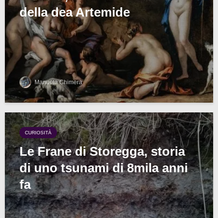
della dea Artemide
Manuela Chimera
CURIOSITÀ
Le Frane di Storegga, storia
di uno tsunami di 8mila anni
fa