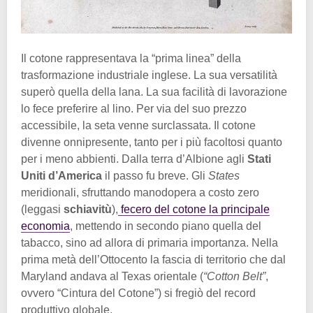
Il cotone rappresentava la “prima linea” della
trasformazione industriale inglese. La sua versatilità
superò quella della lana. La sua facilità di lavorazione
lo fece preferire al lino. Per via del suo prezzo
accessibile, la seta venne surclassata. Il cotone
divenne onnipresente, tanto per i più facoltosi quanto
per i meno abbienti. Dalla terra d’Albione agli
Stati
Uniti d’America
il passo fu breve. Gli
States
meridionali, sfruttando manodopera a costo zero
(leggasi
schiavitù
),
fecero del cotone la principale
economia
, mettendo in secondo piano quella del
tabacco, sino ad allora di primaria importanza. Nella
prima metà dell’Ottocento la fascia di territorio che dal
Maryland andava al Texas orientale (
“Cotton Belt”
,
ovvero “Cintura del Cotone”) si fregiò del record
produttivo globale.