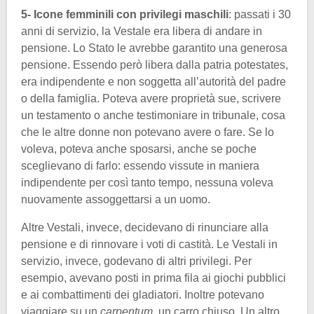
5- Icone femminili con privilegi maschili
: passati i 30
anni di servizio, la Vestale era libera di andare in
pensione. Lo Stato le avrebbe garantito una generosa
pensione. Essendo però libera dalla patria potestates,
era indipendente e non soggetta all’autorità del padre
o della famiglia. Poteva avere proprietà sue, scrivere
un testamento o anche testimoniare in tribunale, cosa
che le altre donne non potevano avere o fare. Se lo
voleva, poteva anche sposarsi, anche se poche
sceglievano di farlo: essendo vissute in maniera
indipendente per così tanto tempo, nessuna voleva
nuovamente assoggettarsi a un uomo.
Altre Vestali, invece, decidevano di rinunciare alla
pensione e di rinnovare i voti di castità. Le Vestali in
servizio, invece, godevano di altri privilegi. Per
esempio, avevano posti in prima fila ai giochi pubblici
e ai combattimenti dei gladiatori. Inoltre potevano
viaggiare su un
carpentum
, un carro chiuso. Un altro