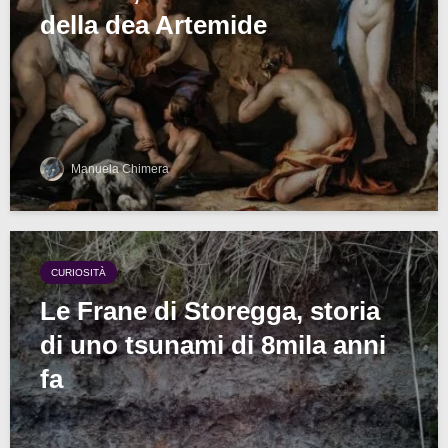
della dea Artemide
Manuela Chimera
CURIOSITÀ
Le Frane di Storegga, storia
di uno tsunami di 8mila anni
fa