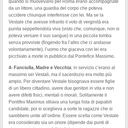
quando si muovevano per Roma erano accompagnate
da un littore, una guardia del corpo che poteva
uccidere chiunque interferisse con lei. Ma se la
Vestale che avesse infranto il voto di verginità era
punita seppellendola viva (visto che, comunque, non si
poteva versare il suo sangue) in una piccola tomba
senza provviste (fingendo fra l’altro che ci andasse
volontariamente), l’uomo che giaceva con lei era
picchiato a morte in pubblico dal Pontefice Massimo.
4- Fanciulla, Madre e Vecchia
: in servizio c’erano al
massimo sei Vestali, ma il sacerdozio era molto più
ampio. Per diventare Vestale bisognava essere figlie
di un libero cittadino, avere due genitori in vita e non
avere difetti fisici, mentali o morali. Solitamente il
Pontifex Maximus stilava una lunga lista di papabili
candidate, poi si sceglieva a sorte le ragazze che si
sarebbero unite all’ordine. Essere scelta come Vestale
era considerato sia un onore (dipende dai punti di