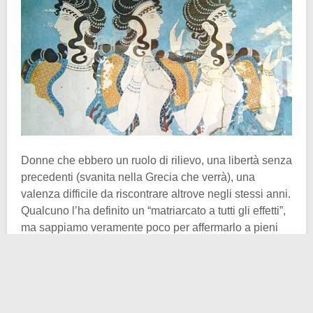
Donne che ebbero un ruolo di rilievo, una libertà senza
precedenti (svanita nella Grecia che verrà), una
valenza difficile da riscontrare altrove negli stessi anni.
Qualcuno l’ha definito un “matriarcato a tutti gli effetti”,
ma sappiamo veramente poco per affermarlo a pieni
polmoni. Di quella società minoica dal volto femminile
ci parlano gli affreschi, le statue e gli oggetti.
L’anello di Isopata
, ritrovato all’interno di una tomba
nel Palazzo di Cnosso, è indicativo in virtù delle parole