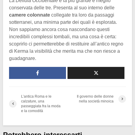
La
Deffufa Occidentale
è la più grande e meglio
conservata delle tre. Presenta al suo interno delle
camere colonnate
collegate tra loro da passaggi
sotterranei, una minima parte dei quali è esplorata.
Non sappiamo ancora cosa nascondano questi
incredibili complessi tombali, ma una cosa è certa:
scoprirlo ci permetterebbe di restituire all’antico regno
di Kerma la visibilità che merita ma che non riesce a
guadagnare.
L’antica Roma e le
Il governo delle donne
calzature, una
nella società minoica
passeggiata fra la moda
e la comodità
Potrebbero interessarti