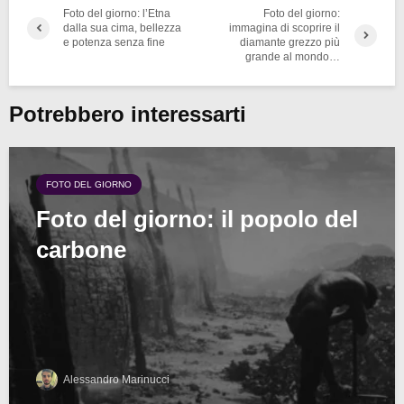
Foto del giorno: l’Etna
Foto del giorno:
dalla sua cima, bellezza
immagina di scoprire il
e potenza senza fine
diamante grezzo più
grande al mondo…
Potrebbero interessarti
FOTO DEL GIORNO
Foto del giorno: il popolo del
carbone
Alessandro Marinucci