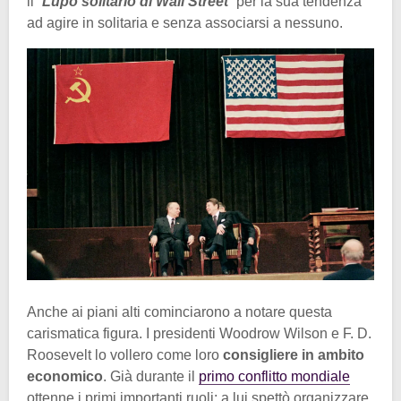
il “
Lupo solitario di Wall Street
” per la sua tendenza
ad agire in solitaria e senza associarsi a nessuno.
Anche ai piani alti cominciarono a notare questa
carismatica figura. I presidenti Woodrow Wilson e F. D.
Roosevelt lo vollero come loro
consigliere in ambito
economico
. Già durante il
primo conflitto mondiale
ottenne i primi importanti ruoli: a lui spettò organizzare