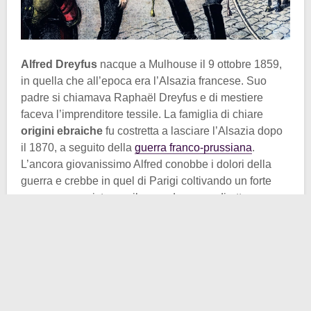
Alfred Dreyfus
nacque a Mulhouse il 9 ottobre 1859,
in quella che all’epoca era l’Alsazia francese. Suo
padre si chiamava Raphaël Dreyfus e di mestiere
faceva l’imprenditore tessile. La famiglia di chiare
origini ebraiche
fu costretta a lasciare l’Alsazia dopo
il 1870, a seguito della
guerra franco-prussiana
.
L’ancora giovanissimo Alfred conobbe i dolori della
guerra e crebbe in quel di Parigi coltivando un forte
senso revanscista e sviluppando, come diretta
conseguenza, una netta propensione alla vita militare.
Nel 1877 entrò nell’École Polytechnique, dove
all’epoca si formavano i più alti ufficiali dell’apparato
militare transalpino. Ne uscirà 12 anni dopo col grado
di capitano dello Stato Maggiore.
Inquadrato come unico ufficiale di alto grado di origine