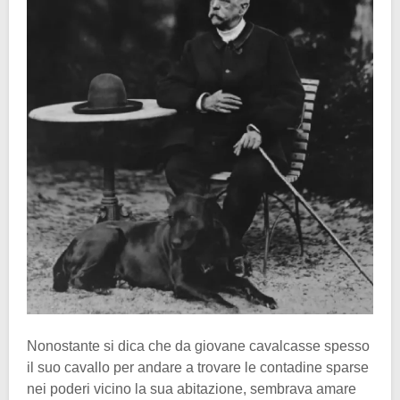
Nonostante si dica che da giovane cavalcasse spesso
il suo cavallo per andare a trovare le contadine sparse
nei poderi vicino la sua abitazione, sembrava amare