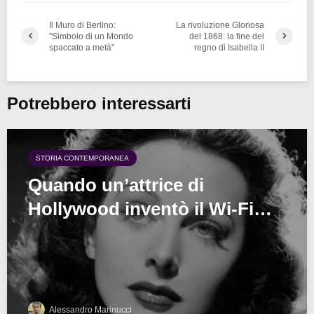
Il Muro di Berlino:
La rivoluzione Gloriosa
”Simbolo di un Mondo
del 1868: la fine del
spaccato a metà”
regno di Isabella II
Potrebbero interessarti
STORIA CONTEMPORANEA
Quando un’attrice di
Hollywood inventò il Wi-Fi…
Alessandro Marinucci