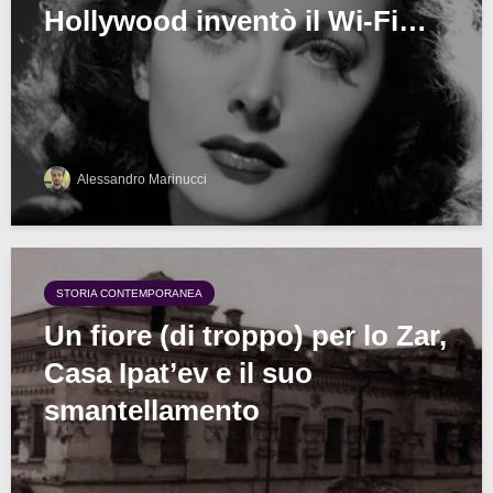
Hollywood inventò il Wi-Fi…
Alessandro Marinucci
STORIA CONTEMPORANEA
Un fiore (di troppo) per lo Zar,
Casa Ipat’ev e il suo
smantellamento