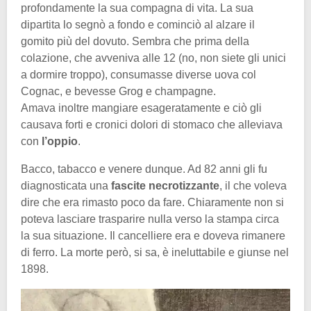
profondamente la sua compagna di vita. La sua
dipartita lo segnò a fondo e cominciò al alzare il
gomito più del dovuto. Sembra che prima della
colazione, che avveniva alle 12 (no, non siete gli unici
a dormire troppo), consumasse diverse uova col
Cognac, e bevesse Grog e champagne.
Amava inoltre mangiare esageratamente e ciò gli
causava forti e cronici dolori di stomaco che alleviava
con
l’oppio
.
Bacco, tabacco e venere dunque. Ad 82 anni gli fu
diagnosticata una
fascite necrotizzante
, il che voleva
dire che era rimasto poco da fare. Chiaramente non si
poteva lasciare trasparire nulla verso la stampa circa
la sua situazione. Il cancelliere era e doveva rimanere
di ferro. La morte però, si sa, è ineluttabile e giunse nel
1898.