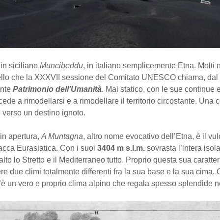
 in siciliano
Muncibeddu
, in italiano semplicemente Etna. Molti 
ello che la XXXVII sessione del Comitato UNESCO chiama, dal
ente
Patrimonio dell’Umanità
. Mai statico, con le sue continue e
ede a rimodellarsi e a rimodellare il territorio circostante. Una 
 verso un destino ignoto.
in apertura,
A Muntagna
, altro nome evocativo dell’Etna, è il vu
lacca Eurasiatica. Con i suoi
3404 m s.l.m.
sovrasta l’intera isola
lto lo Stretto e il Mediterraneo tutto. Proprio questa sua caratter
re due climi totalmente differenti fra la sua base e la sua cima
c’è un vero e proprio clima alpino che regala spesso splendide n