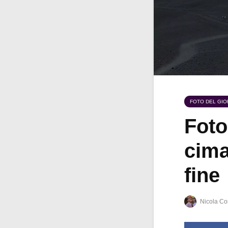
FOTO DEL GI
Foto
cima
fine
Nicola Co