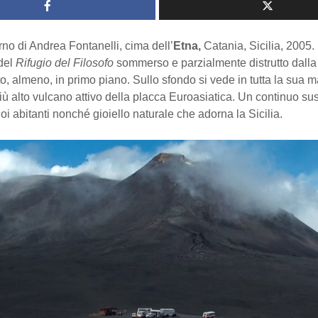
rno di Andrea Fontanelli, cima dell’
Etna,
Catania, Sicilia, 2005.
 del
Rifugio del Filosofo
sommerso e parzialmente distrutto dalla 
, almeno, in primo piano. Sullo sfondo si vede in tutta la sua 
più alto vulcano attivo della placca Euroasiatica. Un continuo sus
oi abitanti nonché gioiello naturale che adorna la Sicilia.