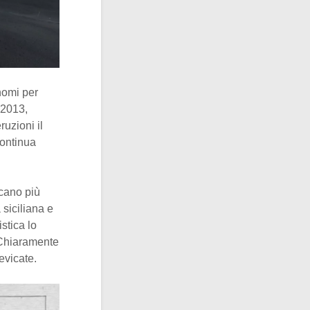
nomi per
 2013,
ruzioni il
continua
lcano più
 siciliana e
istica lo
. Chiaramente
evicate.