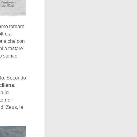
amo tornare
ltre a
gione che con
mi a tastare
o storico
ffo. Secondo
ciliana
.
alici.
terno -
 di Zeus, le