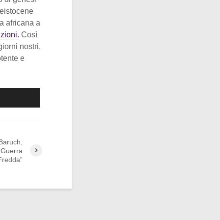
Pleistocene
a africana a
uzioni.
Così
iorni nostri,
tente e
 Baruch,
 “Guerra
Fredda”