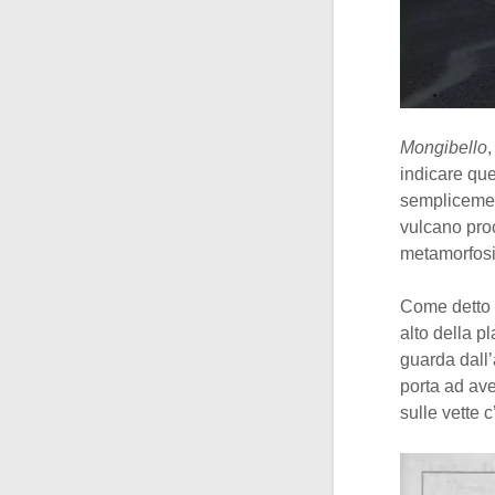
Mongibello
,
indicare qu
semplicem
vulcano proc
metamorfosi
Come detto 
alto della p
guarda dall’a
porta ad ave
sulle vette 