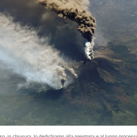
so, in chiusura, lo dedichiamo alla preistoria e al lungo process