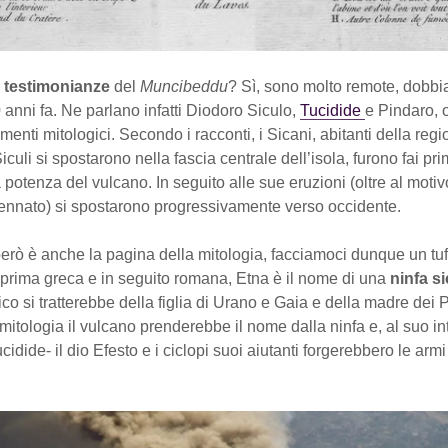
 testimonianze
del
Muncibeddu
? Sì, sono molto remote, dobbi
 anni fa. Ne parlano infatti Diodoro Siculo,
Tucidide
e Pindaro, o
rimenti mitologici. Secondo i racconti, i Sicani, abitanti della re
Siculi si spostarono nella fascia centrale dell’isola, furono fai pri
potenza del vulcano. In seguito alle sue eruzioni (oltre al motiv
nnato) si spostarono progressivamente verso occidente.
però è anche la pagina della mitologia, facciamoci dunque un tu
 prima greca e in seguito romana, Etna è il nome di una
ninfa
si
ico si tratterebbe della figlia di Urano e Gaia e della madre dei P
itologia il vulcano prenderebbe il nome dalla ninfa e, al suo in
idide- il dio Efesto e i ciclopi suoi aiutanti forgerebbero le armi