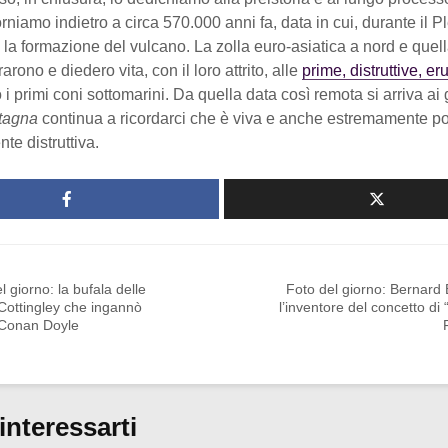
orniamo indietro a circa 570.000 anni fa, data in cui, durante il 
 la formazione del vulcano. La zolla euro-asiatica a nord e quell
arono e diedero vita, con il loro attrito, alle
prime, distruttive, er
 i primi coni sottomarini. Da quella data così remota si arriva ai g
tagna
continua a ricordarci che è viva e anche estremamente po
te distruttiva.
l giorno: la bufala delle
Foto del giorno: Bernard
 Cottingley che ingannò
l’inventore del concetto di
 Conan Doyle
interessarti