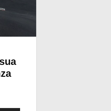
 sua
nza