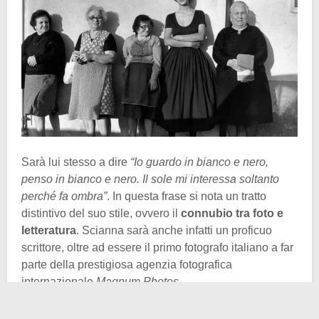
Sarà lui stesso a dire
“Io guardo in bianco e nero,
penso in bianco e nero. Il sole mi interessa soltanto
perché fa ombra”
. In questa frase si nota un tratto
distintivo del suo stile, ovvero il
connubio tra foto e
letteratura
. Scianna sarà anche infatti un proficuo
scrittore, oltre ad essere il primo fotografo italiano a far
parte della prestigiosa agenzia fotografica
internazionale
Magnum Photos
.
Nato il 4 luglio del 1943 nella sua amata
Bagheria
, in