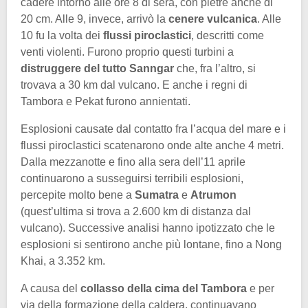
cadere intorno alle ore 8 di sera, con pietre anche di
20 cm. Alle 9, invece, arrivò la
cenere vulcanica
. Alle
10 fu la volta dei
flussi piroclastici
, descritti come
venti violenti. Furono proprio questi turbini a
distruggere del tutto Sanngar
che, fra l’altro, si
trovava a 30 km dal vulcano. E anche i regni di
Tambora e Pekat furono annientati.
Esplosioni causate dal contatto fra l’acqua del mare e i
flussi piroclastici scatenarono onde alte anche 4 metri.
Dalla mezzanotte e fino alla sera dell’11 aprile
continuarono a susseguirsi terribili esplosioni,
percepite molto bene a
Sumatra
e
Atrumon
(quest’ultima si trova a 2.600 km di distanza dal
vulcano). Successive analisi hanno ipotizzato che le
esplosioni si sentirono anche più lontane, fino a Nong
Khai, a 3.352 km.
A causa del
collasso della cima del Tambora
e per
via della formazione della caldera, continuavano