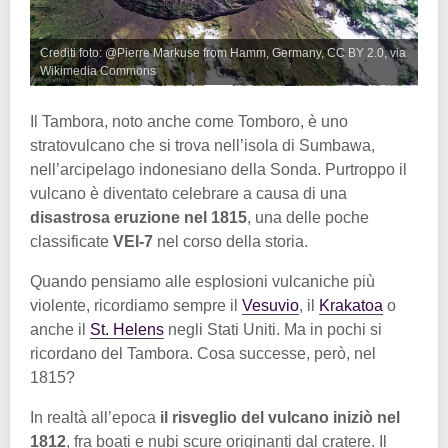
Crediti foto: @Pierre Markuse from Hamm, Germany, CC BY 2.0, via
Wikimedia Commons
Il Tambora, noto anche come Tomboro, è uno
stratovulcano che si trova nell’isola di Sumbawa,
nell’arcipelago indonesiano della Sonda. Purtroppo il
vulcano è diventato celebrare a causa di una
disastrosa eruzione nel 1815
, una delle poche
classificate
VEI-7
nel corso della storia.
Quando pensiamo alle esplosioni vulcaniche più
violente, ricordiamo sempre il
Vesuvio
, il
Krakatoa
o
anche il
St. Helens
negli Stati Uniti. Ma in pochi si
ricordano del Tambora. Cosa successe, però, nel
1815?
In realtà all’epoca
il risveglio del vulcano iniziò nel
1812
, fra boati e nubi scure originanti dal cratere. Il