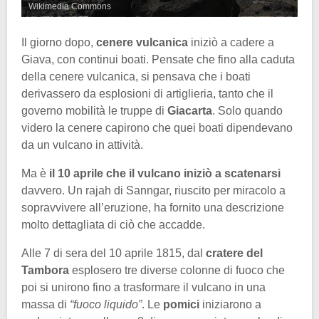
Wikimedia Commons
Il giorno dopo,
cenere vulcanica
iniziò a cadere a
Giava, con continui boati. Pensate che fino alla caduta
della cenere vulcanica, si pensava che i boati
derivassero da esplosioni di artiglieria, tanto che il
governo mobilità le truppe di
Giacarta
. Solo quando
videro la cenere capirono che quei boati dipendevano
da un vulcano in attività.
Ma è
il 10 aprile che il vulcano iniziò a scatenarsi
davvero. Un rajah di Sanngar, riuscito per miracolo a
sopravvivere all’eruzione, ha fornito una descrizione
molto dettagliata di ciò che accadde.
Alle 7 di sera del 10 aprile 1815, dal
cratere del
Tambora
esplosero tre diverse colonne di fuoco che
poi si unirono fino a trasformare il vulcano in una
massa di
“fuoco liquido”
. Le
pomici
iniziarono a