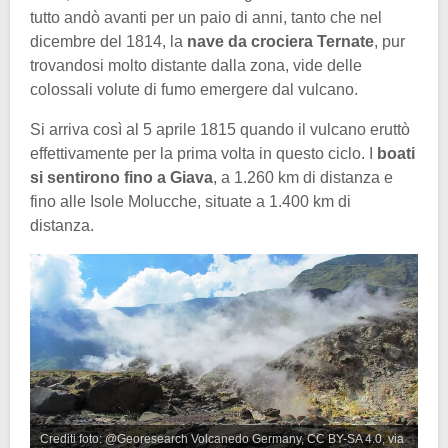
tutto andò avanti per un paio di anni, tanto che nel
dicembre del 1814, la
nave da crociera Ternate
, pur
trovandosi molto distante dalla zona, vide delle
colossali volute di fumo emergere dal vulcano.
Si arriva così al 5 aprile 1815 quando il vulcano eruttò
effettivamente per la prima volta in questo ciclo. I
boati
si sentirono fino a Giava
, a 1.260 km di distanza e
fino alle Isole Molucche, situate a 1.400 km di
distanza.
Crediti foto: @Georesearch Volcanedo Germany, CC BY-SA 4.0, via