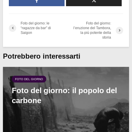
Foto del giorno: le
Foto del giorno:
“ragazze da bar” di
l’eruzione del Tambora,
Saigon
la più potente della
storia
Potrebbero interessarti
FOTO DEL GIORNO
Foto del giorno: il popolo del
carbone