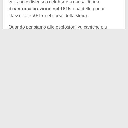
vulcano è diventato celebrare a causa di una
disastrosa eruzione nel 1815
, una delle poche
classificate
VEI-7
nel corso della storia.
Quando pensiamo alle esplosioni vulcaniche più
violente, ricordiamo sempre il
Vesuvio
, il
Krakatoa
o
anche il
St. Helens
negli Stati Uniti. Ma in pochi si
ricordano del Tambora. Cosa successe, però, nel
1815?
In realtà all’epoca
il risveglio del vulcano iniziò nel
1812
, fra boati e nubi scure originanti dal cratere. Il
tutto andò avanti per un paio di anni, tanto che nel
dicembre del 1814, la
nave da crociera Ternate
, pur
trovandosi molto distante dalla zona, vide delle
colossali volute di fumo emergere dal vulcano.
Si arriva così al 5 aprile 1815 quando il vulcano eruttò
effettivamente per la prima volta in questo ciclo. I
boati
si sentirono fino a Giava
, a 1.260 km di distanza e