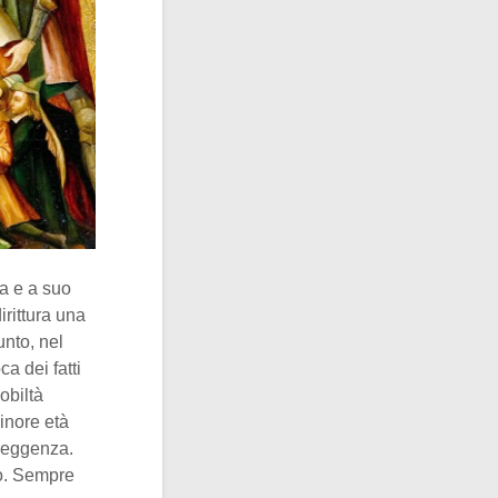
ia e a suo
rittura una
unto, nel
a dei fatti
obiltà
inore età
 reggenza.
to. Sempre