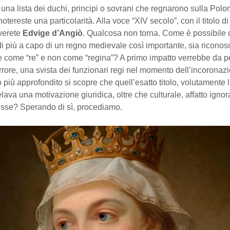
una lista dei duchi, principi o sovrani che regnarono sulla Polo
otereste una particolarità. Alla voce “XIV secolo”, con il titolo di
overete
Edvige d’Angiò
. Qualcosa non torna. Come è possibile
i più a capo di un regno medievale così importante, sia riconos
te come “re” e non come “regina”? A primo impatto verrebbe da 
rore, una svista dei funzionari regi nel momento dell’incoronaz
più approfondito si scopre che quell’esatto titolo, volutamente l
lava una motivazione giuridica, oltre che culturale, affatto ignora
resse? Sperando di sì, procediamo.