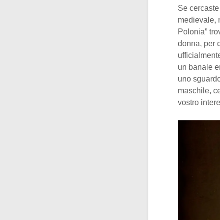
Se cercaste 
medievale, n
Polonia” tr
donna, per d
ufficialmen
un banale er
uno sguardo 
maschile, ce
vostro inte