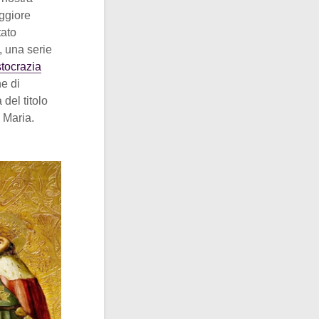
aggiore
tato
, una serie
stocrazia
ne di
del titolo
 Maria.