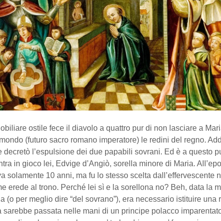
obiliare ostile fece il diavolo a quattro pur di non lasciare a Mar
mondo (futuro sacro romano imperatore) le redini del regno. Addi
 decretò l’espulsione dei due papabili sovrani. Ed è a questo p
ntra in gioco lei, Edvige d’Angiò, sorella minore di Maria. All’epoc
 solamente 10 anni, ma fu lo stesso scelta dall’effervescente n
 erede al trono. Perché lei sì e la sorellona no? Beh, data la m
a (o per meglio dire “del sovrano”), era necessario istituire una
a sarebbe passata nelle mani di un principe polacco imparenta