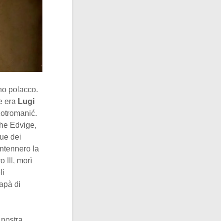
ono polacco.
e era
Lugi
Kotromanić.
che Edvige,
gue dei
antennero la
 III, morì
li
papà di
 nostra