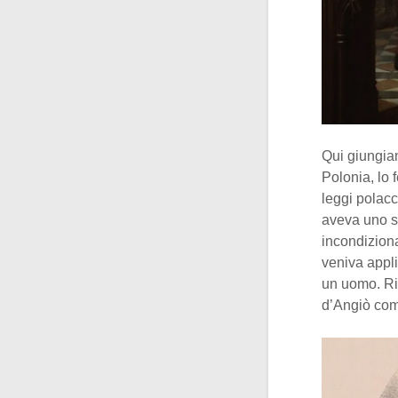
Qui giungiam
Polonia, lo f
leggi polacche
aveva uno sp
incondiziona
veniva appli
un uomo. Ris
d’Angiò co