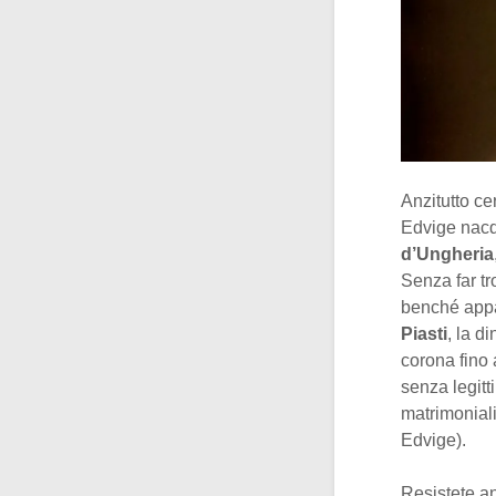
Anzitutto ce
Edvige nacq
d’Ungheria
Senza far tr
benché app
Piasti
, la d
corona fino 
senza legitt
matrimoniali
Edvige).
Resistete a