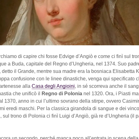
rchiamo di capire chi fosse Edvige d’Angiò e come ci finì sul tr
ue a Buda, capitale del Regno d’Ungheria, nel 1374. Suo padr
, detto il Grande, mentre sua madre era la bosniaca Elisabetta 
oppa confusione con le linee dinastiche, venga qui specificato 
artenesse alla
Casa degli Angioini
, in sé scorreva anche il san
inastia che unificò il
Regno di Polonia
nel 1320. Ora, i Piasti m
al 1370, anno in cui l’ultimo sovrano della stirpe, ovvero Casimiro
imi eredi maschi. Per la classica girandola di sangue e dei vinco
, sul trono di Polonia ci finì Luigi d’Angiò, già re d’Ungheria (il 
ncora un secondo, perché manca poco all’entrata in scena della