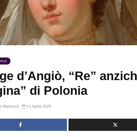
VALE
ge d’Angiò, “Re” anzic
ina” di Polonia
o Marinucci
13 Aprile 2025