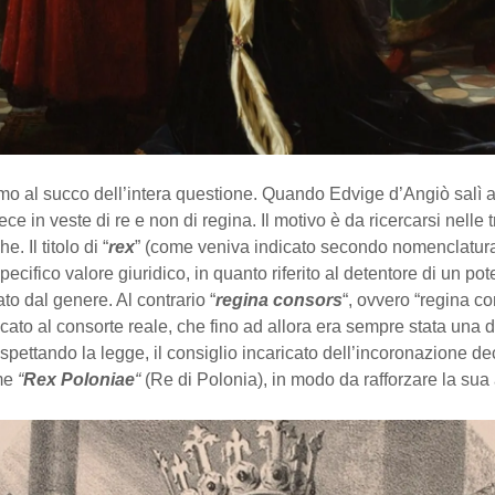
o al succo dell’intera questione. Quando Edvige d’Angiò salì al
ece in veste di re e non di regina. Il motivo è da ricercarsi nelle 
. Il titolo di “
rex
” (come veniva indicato secondo nomenclatura
ecifico valore giuridico, in quanto riferito al detentore di un p
to dal genere. Al contrario “
regina consors
“, ovvero “regina co
cato al consorte reale, che fino ad allora era sempre stata una
pettando la legge, il consiglio incaricato dell’incoronazione d
me
“
Rex Poloniae
“
(Re di Polonia), in modo da rafforzare la sua 