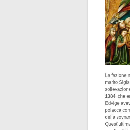
La fazione n
marito Sigis
sollevazione
1384
, che e
Edvige aveva
polacca come
della sovran
Quest’ultim