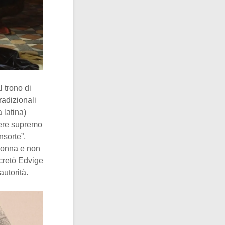
 trono di
tradizionali
 latina)
otere supremo
nsorte”,
 donna e non
ecretò Edvige
autorità.