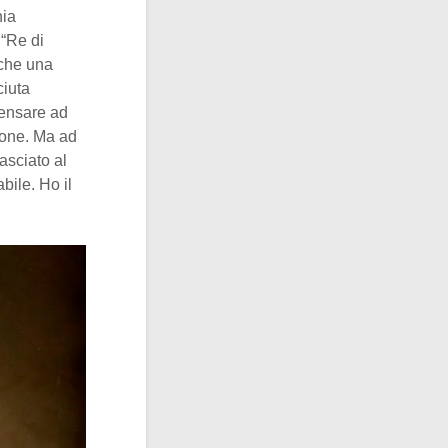
nia
 “Re di
 che una
ciuta
pensare ad
ione. Ma ad
asciato al
bile. Ho il