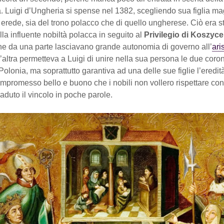
. Luigi d’Ungheria si spense nel 1382, scegliendo sua figlia m
rede, sia del trono polacco che di quello ungherese. Ciò era s
lla influente nobiltà polacca in seguito al
Privilegio di Koszyce
che da una parte lasciavano grande autonomia di governo all’
ari
’altra permetteva a Luigi di unire nella sua persona le due coro
olonia, ma soprattutto garantiva ad una delle sue figlie l’eredità 
mpromesso bello e buono che i nobili non vollero rispettare con
 caduto il vincolo in poche parole.