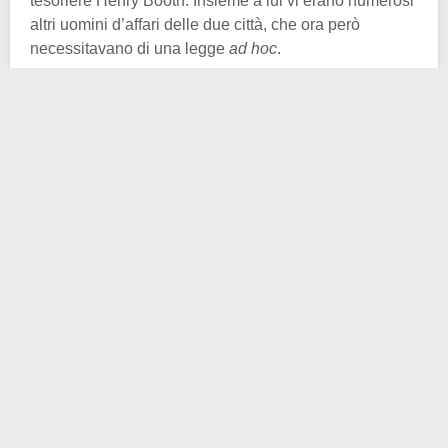
tesoriere Henry Booth. Insieme a lui vi erano numerosi
altri uomini d’affari delle due città, che ora però
necessitavano di una legge
ad hoc
.
La prima proposta non passò il vaglio del
parlamento
e
andò incontro alle necessarie migliorie e modifiche
varie. Si arrivò così al 1825, quando la legge sulla
prima ferrovia venne approvata. Entra dunque in gioco
un altro grande protagonista della vicenda: l’ingegnere
George Stephenson
, colui che creò anche la prima
locomotiva a correre su quei binari, ma questo lo
vedremo tra poco.