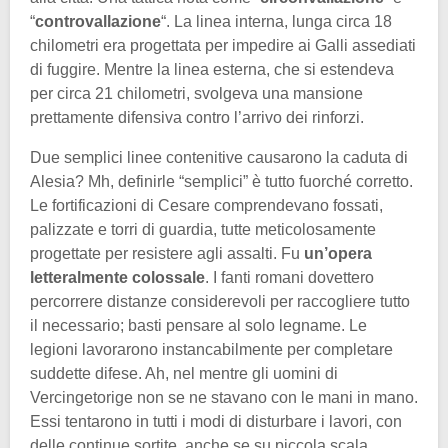
“
controvallazione
“. La linea interna, lunga circa 18
chilometri era progettata per impedire ai Galli assediati
di fuggire. Mentre la linea esterna, che si estendeva
per circa 21 chilometri, svolgeva una mansione
prettamente difensiva contro l’arrivo dei rinforzi.
Due semplici linee contenitive causarono la caduta di
Alesia? Mh, definirle “semplici” è tutto fuorché corretto.
Le fortificazioni di Cesare comprendevano fossati,
palizzate e torri di guardia, tutte meticolosamente
progettate per resistere agli assalti. Fu
un’opera
letteralmente colossale
. I fanti romani dovettero
percorrere distanze considerevoli per raccogliere tutto
il necessario; basti pensare al solo legname. Le
legioni lavorarono instancabilmente per completare
suddette difese. Ah, nel mentre gli uomini di
Vercingetorige non se ne stavano con le mani in mano.
Essi tentarono in tutti i modi di disturbare i lavori, con
delle continue sortite, anche se su piccola scala.