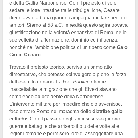
e della Gallia Narbonense. Con il pretesto di voler
sedare le lotte intestine tra le tribù galliche, Cesare
diede avvio ad una grande campagna militare nei loro
territori. Siamo al 58 a.C. In realtà questo agire trovava
giustificazione nella volontà espansiva di Roma, nelle
sue velleità di affermazione, dominio ed influenza,
nonché nell’ambizione politica di un tipetto come
Gaio
Giulio Cesare
.
Trovato il pretesto teorico, serviva un primo atto
dimostrativo, che potesse coinvolgere a pieno la forza
dell’esercito romano. La
Res Publica
ritenne
inaccettabile la migrazione che gli Elvezi stavano
compiendo ad occidente della Narbonense.
L’intervento militare per impedire che ciò avvenisse,
fece entrare Roma nel marasma delle
diatribe gallo-
celtiche
. Con il passare degli anni si susseguirono
guerre e battaglie che arrisero il più delle volte alle
legioni romane e permisero loro di assoggettare una