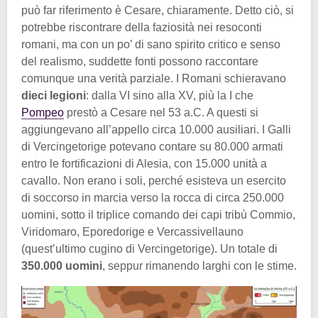
può far riferimento è Cesare, chiaramente. Detto ciò, si
potrebbe riscontrare della faziosità nei resoconti
romani, ma con un po’ di sano spirito critico e senso
del realismo, suddette fonti possono raccontare
comunque una verità parziale. I Romani schieravano
dieci legioni
: dalla VI sino alla XV, più la I che
Pompeo
prestò a Cesare nel 53 a.C. A questi si
aggiungevano all’appello circa 10.000 ausiliari. I Galli
di Vercingetorige potevano contare su 80.000 armati
entro le fortificazioni di Alesia, con 15.000 unità a
cavallo. Non erano i soli, perché esisteva un esercito
di soccorso in marcia verso la rocca di circa 250.000
uomini, sotto il triplice comando dei capi tribù Commio,
Viridomaro, Eporedorige e Vercassivellauno
(quest’ultimo cugino di Vercingetorige). Un totale di
350.000 uomini
, seppur rimanendo larghi con le stime.