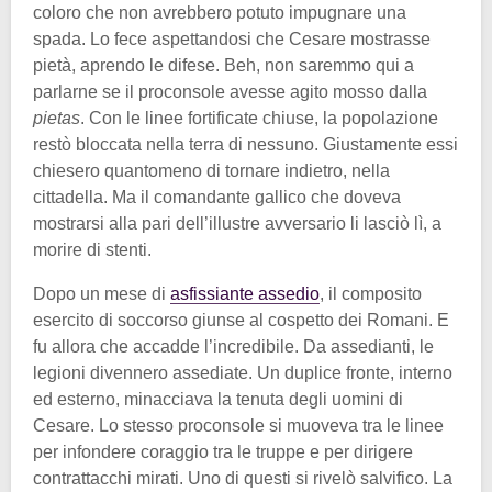
coloro che non avrebbero potuto impugnare una
spada. Lo fece aspettandosi che Cesare mostrasse
pietà, aprendo le difese. Beh, non saremmo qui a
parlarne se il proconsole avesse agito mosso dalla
pietas
. Con le linee fortificate chiuse, la popolazione
restò bloccata nella terra di nessuno. Giustamente essi
chiesero quantomeno di tornare indietro, nella
cittadella. Ma il comandante gallico che doveva
mostrarsi alla pari dell’illustre avversario li lasciò lì, a
morire di stenti.
Dopo un mese di
asfissiante assedio
, il composito
esercito di soccorso giunse al cospetto dei Romani. E
fu allora che accadde l’incredibile. Da assedianti, le
legioni divennero assediate. Un duplice fronte, interno
ed esterno, minacciava la tenuta degli uomini di
Cesare. Lo stesso proconsole si muoveva tra le linee
per infondere coraggio tra le truppe e per dirigere
contrattacchi mirati. Uno di questi si rivelò salvifico. La