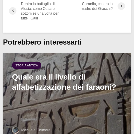
Dentro la battaglia di
Cornelia, chi era la
Alesia: come Cesare
madre dei Gracchi?
sottomise una volta per
tutte i Galli
Potrebbero interessarti
STORIA ANTICA
Quale era il livello di
alfabetizzazione dei faraoni?
Manuela Chimera