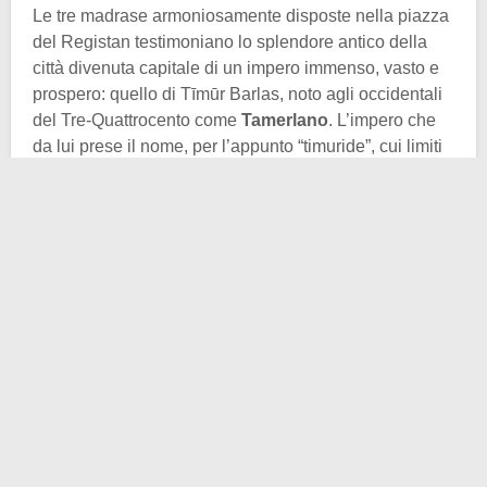
Le tre madrase armoniosamente disposte nella piazza
del Registan testimoniano lo splendore antico della
città divenuta capitale di un impero immenso, vasto e
prospero: quello di Tīmūr Barlas, noto agli occidentali
del Tre-Quattrocento come
Tamerlano
. L’impero che
da lui prese il nome, per l’appunto “timuride”, cui limiti
si estendevano dalla Persia orientale fino alla
Transoxiana, passando per l’arcaica terra
mesopotamica, aveva per centro la stessa
Samarcanda (
Samarqand
in farsi e uzbeko). Spesso si
fa riferimento alle testimonianze di
Marco Polo
per tutto
ciò che riguarda l’Oriente in epoca medievale. Ma
l’esploratore veneto non fu l’unico a viaggiare verso
est e a redigere resoconti dettagliati su quanto visto.