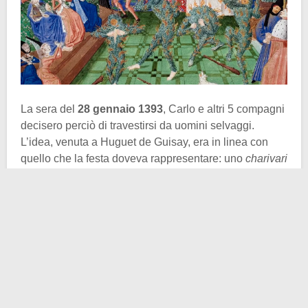
La sera del
28 gennaio 1393
, Carlo e altri 5 compagni
decisero perciò di travestirsi da uomini selvaggi.
L’idea, venuta a Huguet de Guisay, era in linea con
quello che la festa doveva rappresentare: uno
charivari
(occasione per festeggiamenti spinti, sfrenati, all’infuori
dell’ordinaria e formale pacatezza). I sarti reali
cucirono i costumi sugli uomini, legando il lino con
resina e pece, materiali altamente infiammabili.
I presenti nella sala principale del
Palazzo Saint-Pol
ebbero il compito di indovinare l’identità dei selvaggi
danzanti. In pochissimo sapevano però che tra le
“belve” si nascondeva il re in carne ed ossa. Ora le