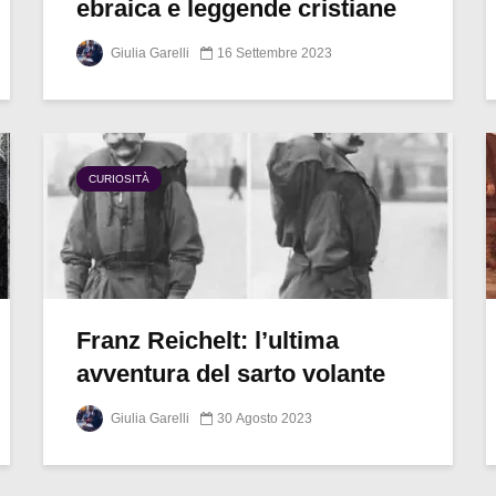
ebraica e leggende cristiane
Giulia Garelli
16 Settembre 2023
CURIOSITÀ
Franz Reichelt: l’ultima
avventura del sarto volante
Giulia Garelli
30 Agosto 2023