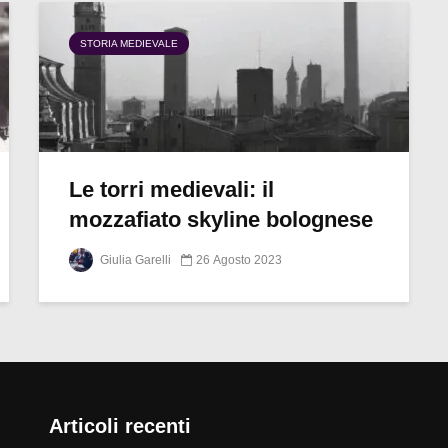
STORIA MEDIEVALE
Le torri medievali: il
mozzafiato skyline bolognese
Giulia Garelli
26 Agosto 2023
Articoli recenti