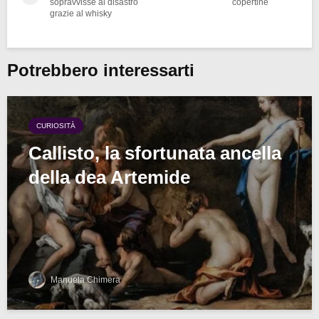
sopravvisse al disastro
copertine
grazie al whisky
Potrebbero interessarti
CURIOSITÀ
Callisto, la sfortunata ancella
della dea Artemide
Manuela Chimera