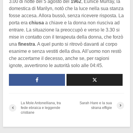
3.00 di notte del 5 agosto del
1962
, Eunice Murray, la
domestica di Marilyn, notò che la luce nella sua stanza
fosse accesa. Allora bussò, senza ricevere risposta. La
porta era
chiusa
a chiave e la donna non riusciva ad
entrare. La situazione la preoccupò e verso le 3.30 si
mise in contatto con il terapeuta della donna, che forzò
una
finestra
. A quel punto si ritrovò davanti al corpo
esanime e senza vestiti della diva. All’uomo non restò
che accertarne il decesso, anche se, per ragioni
ignote, avvertirono le autorità solo alle 04:45.
La Mole Antonelliana, tra
Sarah Hare e la sua
fede ebraica e leggende
strana effigie
cristiane