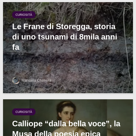
CURIOSITÀ
Le Frane di Storegga, storia
di uno tsunami di 8mila anni
fa
Manuela Chimera
CURIOSITÀ
Calliope “dalla bella voce”, la
Musa della poesia epica