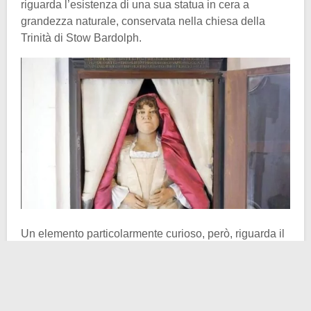
riguarda l’esistenza di una sua statua in cera a
grandezza naturale, conservata nella chiesa della
Trinità di Stow Bardolph.
Un elemento particolarmente curioso, però, riguarda il
suo
testamento
. La donna chiese quanto segue:
”Desidero che sei dei poveri della parrocchia di Stow o
di Wimbotsham mi mettano a terra. Avranno cinque
scellini a testa per questo. Desidero che tutti i poveri