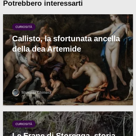
Potrebbero interessarti
CURIOSITÀ
Callisto, la sfortunata ancella
della dea Artemide
Manuela Chimera
CURIOSITÀ
Le Frane di Storegga, storia