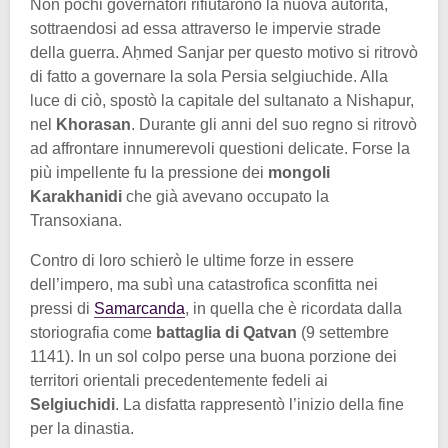
Non pochi governatori rifiutarono la nuova autorità,
sottraendosi ad essa attraverso le impervie strade
della guerra. Aḥmed Sanjar per questo motivo si ritrovò
di fatto a governare la sola Persia selgiuchide. Alla
luce di ciò, spostò la capitale del sultanato a Nishapur,
nel
Khorasan
. Durante gli anni del suo regno si ritrovò
ad affrontare innumerevoli questioni delicate. Forse la
più impellente fu la pressione dei
mongoli
Karakhanidi
che già avevano occupato la
Transoxiana.
Contro di loro schierò le ultime forze in essere
dell’impero, ma subì una catastrofica sconfitta nei
pressi di
Samarcanda
, in quella che è ricordata dalla
storiografia come
battaglia di Qatvan
(9 settembre
1141). In un sol colpo perse una buona porzione dei
territori orientali precedentemente fedeli ai
Selgiuchidi
. La disfatta rappresentò l’inizio della fine
per la dinastia.