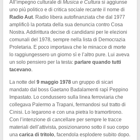
All’impegno culturale di
Musica e Cultura
si aggiunse
uno più politico e di critica sociale recante il nome di
Radio Aut
. Radio libera autofinanziata che dal 1977
amplificò la portata della sua denuncia contro Cosa
Nostra. Addirittura decise di candidarsi per le elezioni
comunali del 1978, sempre nella lista di Democrazia
Proletaria. E poco importava che le minacce di morte
lo raggiungessero un giorno sì e l’altro pure. Lui aveva
un solo pensiero per la testa:
parlare quando tutti
tacevano
.
La notte del
9 maggio 1978
un gruppo di sicari
mandato dal boss Gaetano Badalamenti rapì Peppino
Impastato. Lo condussero sulla linea ferroviaria che
collegava Palermo a Trapani, fermandosi sul tratto di
Cinisi. Lo legarono e con una pietra lo tramortirono.
Con l’intenzione di cancellare per sempre le tracce
materiali dell’attivista, posizionarono sotto il suo corpo
una
carica di tritolo
, facendola esplodere subito dopo.