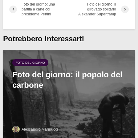
Foto del giorno: una
Foto del giorno: il
partita a carte col
girovago solitario
presidente Pertini
Alexander Supertramp
Potrebbero interessarti
FOTO DEL GIORNO
Foto del giorno: il popolo del
carbone
Alessandro Marinucci