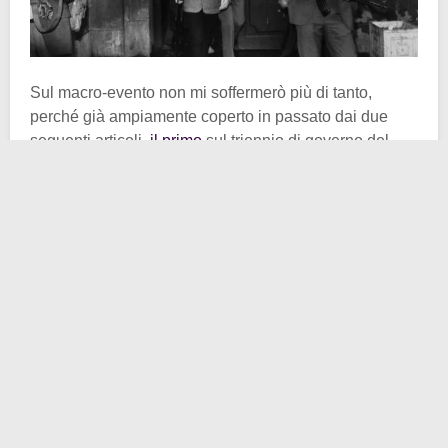
Sul macro-evento non mi soffermerò più di tanto,
perché già ampiamente coperto in passato dai due
seguenti articoli,
il primo
sul triennio di governo del
socialista Allende,
il secondo
sull’avvento della
durissima dittatura di
Pinochet
. Tuttavia vorrei
soffermarmi sugli attimi concitati di quella mattina
dell’
11 settembre 1973
, quando un malcelato
pessimismo delle prime ore lasciò spazio alla
pragmatica rassegnazione, al concepimento di un’idea
tortuosa, quasi malvagia, per la quale la democrazia in
Cile sarebbe stata soppiantata da un regime autoritario
di matrice militare, oppressivo dei diritti e delle
legittime rivendicazioni pluraliste.
Ad immortalare il momento ci pensò
Luis Orlando
Lagos Vázquez
, inviato speciale del
New York Times
.