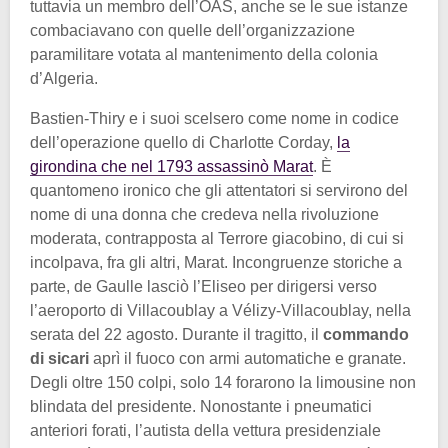
tuttavia un membro dell’OAS, anche se le sue istanze
combaciavano con quelle dell’organizzazione
paramilitare votata al mantenimento della colonia
d’Algeria.
Bastien-Thiry e i suoi scelsero come nome in codice
dell’operazione quello di Charlotte Corday,
la
girondina che nel 1793 assassinò Marat
. È
quantomeno ironico che gli attentatori si servirono del
nome di una donna che credeva nella rivoluzione
moderata, contrapposta al Terrore giacobino, di cui si
incolpava, fra gli altri, Marat. Incongruenze storiche a
parte, de Gaulle lasciò l’Eliseo per dirigersi verso
l’aeroporto di Villacoublay a Vélizy-Villacoublay, nella
serata del 22 agosto. Durante il tragitto, il
commando
di sicari
aprì il fuoco con armi automatiche e granate.
Degli oltre 150 colpi, solo 14 forarono la limousine non
blindata del presidente. Nonostante i pneumatici
anteriori forati, l’autista della vettura presidenziale