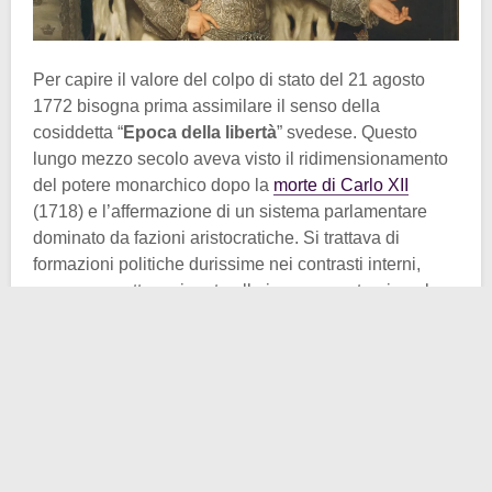
Per capire il valore del colpo di stato del 21 agosto
1772 bisogna prima assimilare il senso della
cosiddetta “
Epoca della libertà
” svedese. Questo
lungo mezzo secolo aveva visto il ridimensionamento
del potere monarchico dopo la
morte di Carlo XII
(1718) e l’affermazione di un sistema parlamentare
dominato da fazioni aristocratiche. Si trattava di
formazioni politiche durissime nei contrasti interni,
spesso corrotte e piegate alle ingerenze straniere: la
Russia, la Francia e la Gran Bretagna finanziavano e
sostenevano, a turno, le diverse fazioni per orientare la
politica svedese. Il dominio assoluto del
Riksråd
, il
consiglio reale, si interruppe nel 1771.
In quell’anno si spense il debole sovrano Adolfo
Federico di Svezia e lo succedette al trono il