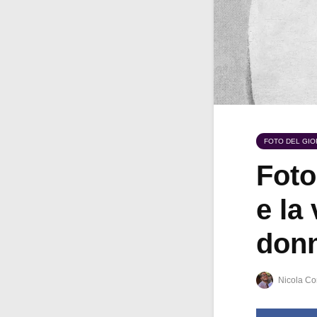
FOTO DEL GI
Foto
e la
donn
Nicola Co