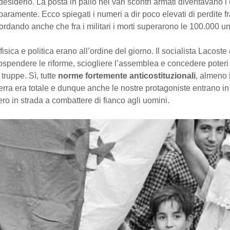
desiderio. La posta in palio nei vari scontri armati diventavano i c
baramente. Ecco spiegati i numeri a dir poco elevati di perdite fra
rdando anche che fra i militari i morti superarono le 100.000 un
fisica e politica erano all’ordine del giorno. Il socialista Lacost
sospendere le riforme, sciogliere l’assemblea e concedere poteri 
 truppe. Sì, tutte
norme fortemente anticostituzionali
, almeno 
rra era totale e dunque anche le nostre protagoniste entrano in
ro in strada a combattere di fianco agli uomini.