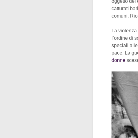
oggetto del 
catturati bar
comuni. Rico
La violenza 
l’ordine di 
speciali alle
pace. La gue
donne
scese