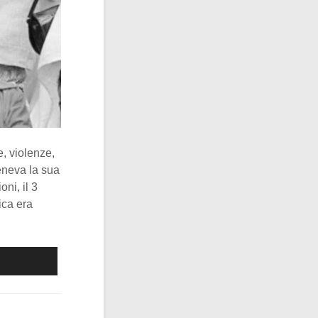
e, violenze,
eneva la sua
ni, il 3
ica era