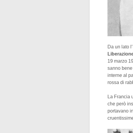
Da un lato l’
Liberazion
19 marzo 19
sanno bene l
interne al p
rossa di rab
La Francia 
che però ins
portavano i
cruentissi