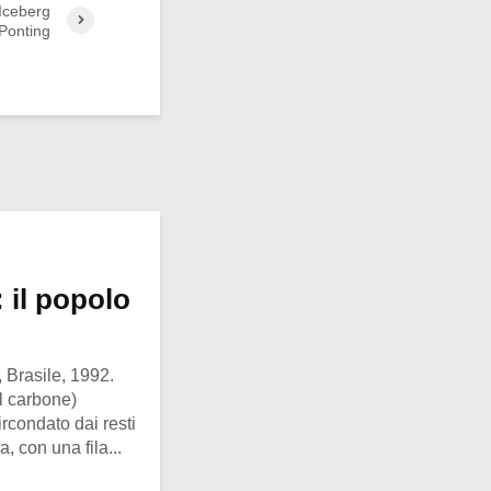
 Iceberg
Ponting
 il popolo
 Brasile, 1992.
l carbone)
rcondato dai resti
, con una fila...