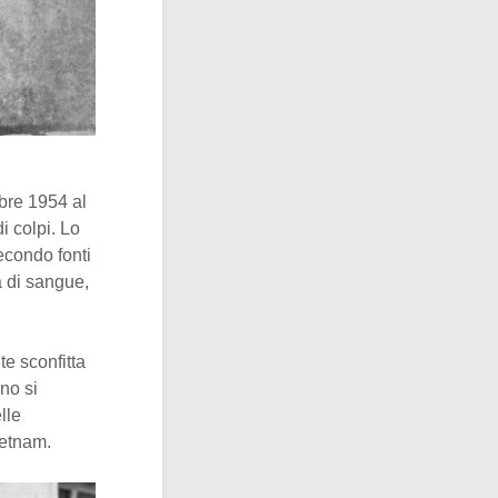
bre 1954 al
 colpi. Lo
secondo fonti
a di sangue,
te sconfitta
no si
lle
Vietnam.