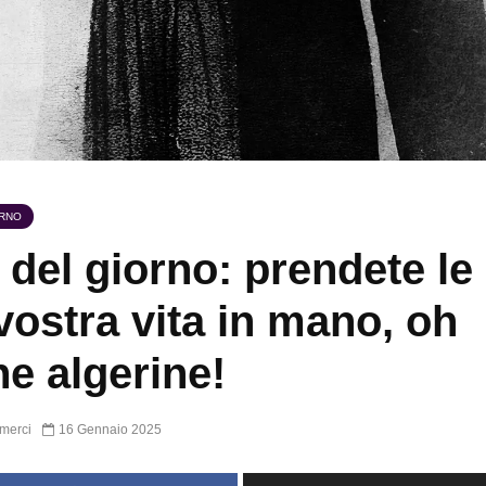
ORNO
 del giorno: prendete le
 vostra vita in mano, oh
e algerine!
merci
16 Gennaio 2025