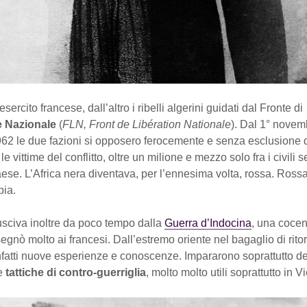
esercito francese, dall’altro i ribelli algerini guidati dal Fronte di
e Nazionale
(
FLN, Front de Libération Nationale
). Dal 1° novem
62 le due fazioni si opposero ferocemente e senza esclusione di
e vittime del conflitto, oltre un milione e mezzo solo fra i civili 
aese. L’Africa nera diventava, per l’ennesima volta, rossa. Ross
bia.
usciva inoltre da poco tempo dalla
Guerra d’Indocina
, una cocen
egnò molto ai francesi. Dall’estremo oriente nel bagaglio di ritor
nfatti nuove esperienze e conoscenze. Impararono soprattutto de
me
tattiche di contro-guerriglia
, molto molto utili soprattutto in 