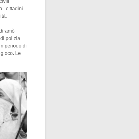
ivili
 i cittadini
ità.
e diramò
di polizia
in periodo di
 gioco. Le