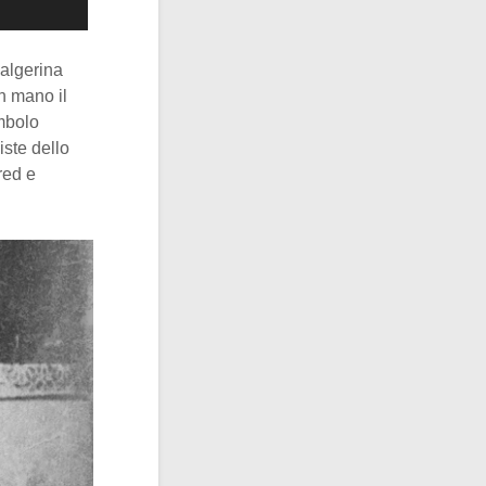
 algerina
n mano il
imbolo
ste dello
red e