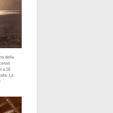
no della
ccesso
i a 16
afia. La
e