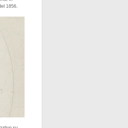
el 1856.
gativo su