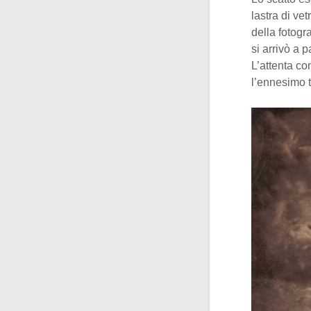
lastra di ve
della fotogr
si arrivò a p
L’attenta co
l’ennesimo t