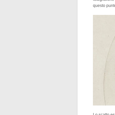
questo punt
Lo scatto es