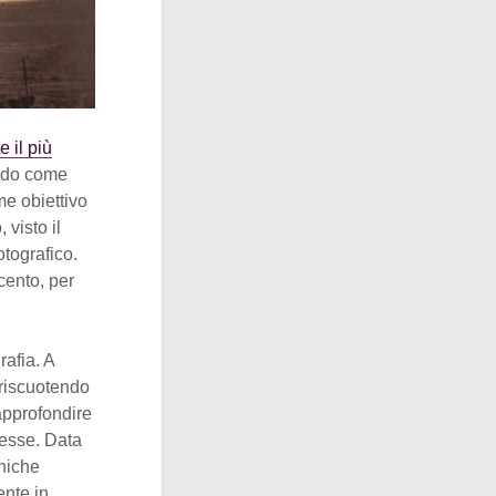
 il più
ondo come
me obiettivo
 visto il
tografico.
cento, per
rafia. A
 riscuotendo
approfondire
resse. Data
cniche
ente in