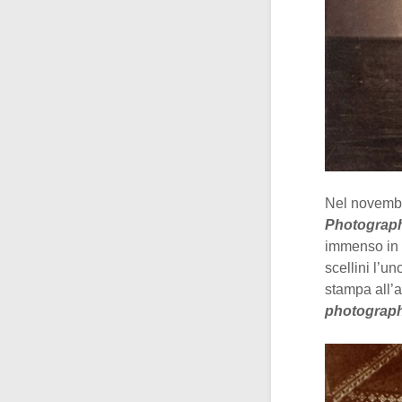
Nel novembre
Photograph
immenso in t
scellini l’u
stampa all’a
photograph