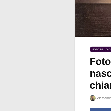
FOTO DEL GI
Foto
nasc
chia
Alessandr