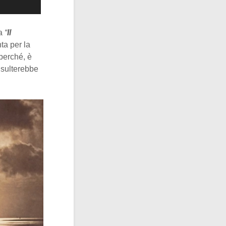
la
“
Il
ta per la
 perché, è
isulterebbe