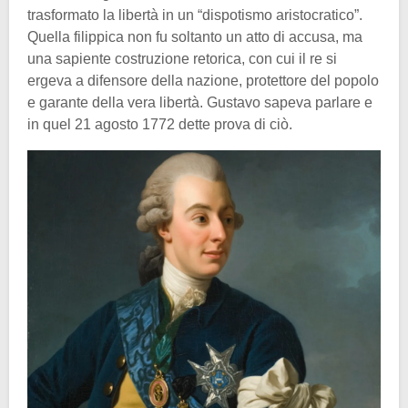
trasformato la libertà in un “dispotismo aristocratico”.
Quella filippica non fu soltanto un atto di accusa, ma
una sapiente costruzione retorica, con cui il re si
ergeva a difensore della nazione, protettore del popolo
e garante della vera libertà. Gustavo sapeva parlare e
in quel 21 agosto 1772 dette prova di ciò.