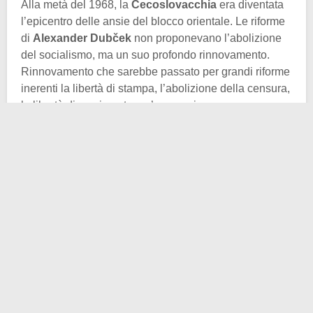
Alla metà del 1968, la
Cecoslovacchia
era diventata
l’epicentro delle ansie del blocco orientale. Le riforme
di
Alexander Dubček
non proponevano l’abolizione
del socialismo, ma un suo profondo rinnovamento.
Rinnovamento che sarebbe passato per grandi riforme
inerenti la libertà di stampa, l’abolizione della censura,
la libertà di movimento, un’economia pur sempre
pianificata ma con meno rigidità, oltre a discussioni sul
federalismo tra cechi e slovacchi. Questi
provvedimenti erano accolti con entusiasmo da gran
parte della popolazione, che vedeva finalmente uno
spiraglio dopo anni di puro stalinismo e immobilismo.
Tuttavia, agli occhi del Cremlino, le riforme non solo
minacciavano la coesione del
Patto di Varsavia
, ma
potevano costituire un precedente pericoloso per altri
Paesi satelliti (si temeva soprattutto un “
contagio
” in
Polonia e nella DDR). Già tra aprile e luglio, i sovietici
avevano convocato diversi colloqui con i dirigenti