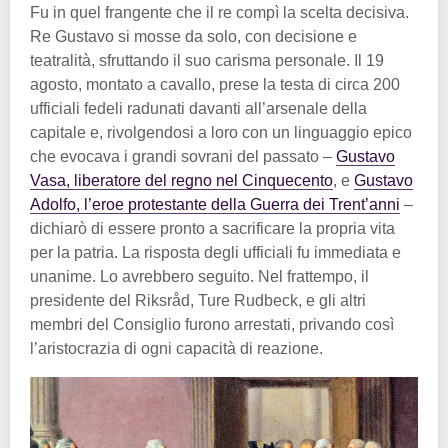
Fu in quel frangente che il re compì la scelta decisiva.
Re Gustavo si mosse da solo, con decisione e
teatralità, sfruttando il suo carisma personale. Il 19
agosto, montato a cavallo, prese la testa di circa 200
ufficiali fedeli radunati davanti all’arsenale della
capitale e, rivolgendosi a loro con un linguaggio epico
che evocava i grandi sovrani del passato –
Gustavo
Vasa, liberatore del regno nel Cinquecento
, e
Gustavo
Adolfo, l’eroe protestante della Guerra dei Trent’anni
–
dichiarò di essere pronto a sacrificare la propria vita
per la patria. La risposta degli ufficiali fu immediata e
unanime. Lo avrebbero seguito. Nel frattempo, il
presidente del Riksråd, Ture Rudbeck, e gli altri
membri del Consiglio furono arrestati, privando così
l’aristocrazia di ogni capacità di reazione.