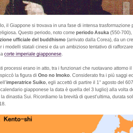
lo, il Giappone si trovava in una fase di intensa trasformazione p
religiosa. Questo periodo, noto come
periodo Asuka
(550-700),
zione ufficiale del buddhismo
(arrivato dalla Corea), da un cr
 i modelli statali cinesi e da un ambizioso tentativo di rafforzare
la
corte imperiale giapponese
.
i processi erano in atto, tra i funzionari che ruotavano attorno il
spiccò la figura di
Ono no Imoko
. Considerato fra i più saggi ed
ell’
imperatrice Suiko
, egli accettò di partire il 1° agosto del 60
 calendario giapponese la data è quella del 3 luglio) alla volta d
 la dinastia Sui. Ricordiamo la brevità di quest’ultima, durata sol
18.