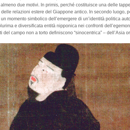
r almeno due motivi. In primis, perché costituisce una delle tapp
 delle relazioni estere del Giappone antico. In secondo luogo, 
 un momento simbolico dell’emergere di un’identità politica au
plurima e diversificata entità nipponica nei confronti dell’egemon
rti del campo non a torto definiscono “sinocentrica” – dell’Asia or