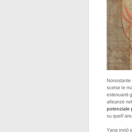
Nonostante l
scelse le ma
estenuanti g
alleanze nel
potenziale 
su quell’are
Yang inviò 