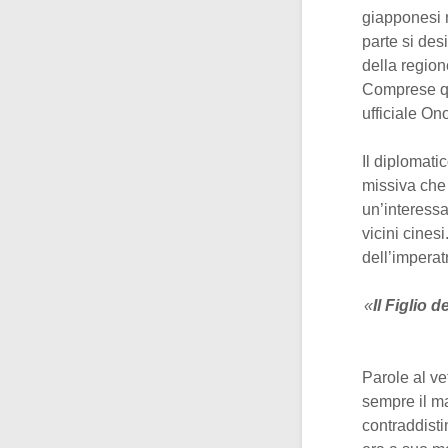
giapponesi 
parte si des
della region
Comprese qu
ufficiale On
Il diplomati
missiva che 
un’interessa
vicini cinesi
dell’imperatr
«
Il Figlio 
Parole al vet
sempre il m
contraddisti