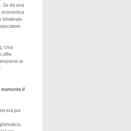
e. Se da una
ed economica
 bilaterale.
basciatore
ng. Una
 offre
elazione ai
e
 tramonta il
imo era pur
iplomatico,