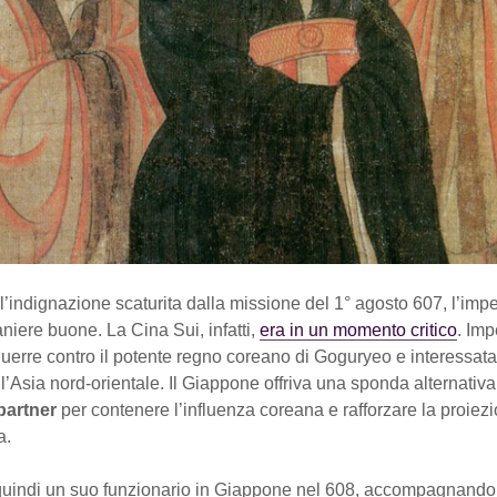
’indignazione scaturita dalla missione del 1° agosto 607, l’imp
niere buone. La Cina Sui, infatti,
era in un momento critico
. Imp
uerre contro il potente regno coreano di Goguryeo e interessata
l’Asia nord-orientale. Il Giappone offriva una sponda alternativa
partner
per contenere l’influenza coreana e rafforzare la proiez
a.
quindi un suo funzionario in Giappone nel 608, accompagnand