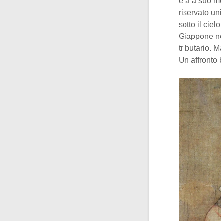
era a suo mo
riservato un
sotto il cie
Giappone no
tributario. 
Un affronto 