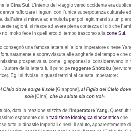
nella
Cina Sui
. L’intento del viaggio verso occidente era duplic
iderava rafforzare i legami con l’unica superpotenza culturale 
e, dall’altra si mirava ad emularla per poi legittimarsi su un piano
este ragioni, si riesce ad avere piena contezza di ciò che l’am
o no Imoko fece in quell’arco di tempo trascorso alla
corte Sui
.
co consegnò una famosa lettera all’allora imperatore cinese Ya
fortunatamente è sopravvissuta alle angherie del tempo e che ci
ntissima prospettiva su come i giapponesi si consideravano in r
. L’autore della lettera fu il principe
reggente Shōtoku
(servitor
ice). Egli si rivolse in questi termini al celeste imperatore:
del Cielo dove sorge il sole
[Giappone],
al Figlio del Cielo dove
sole
[Cina],
che la salute sia con voi
»
.
riolo, data la reazione stizzita dell’
imperatore Yang
. Quest’ult
assimo esponente della
tradizione ideologica sinocentrica
che
nse tutte le dinastie imperiali cinesi. Il saluto, apparentemente d