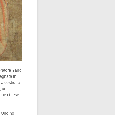
eratore Yang
egnata in
 a costruire
, un
ione cinese
o Ono no