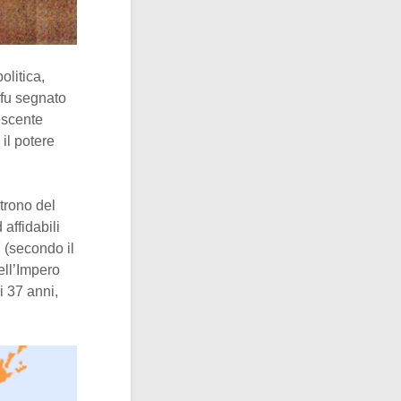
olitica,
 fu segnato
escente
 il potere
 trono del
 affidabili
7 (secondo il
ell’Impero
i 37 anni,