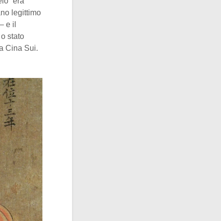
elo” era
no legittimo
 e il
o stato
la Cina Sui.