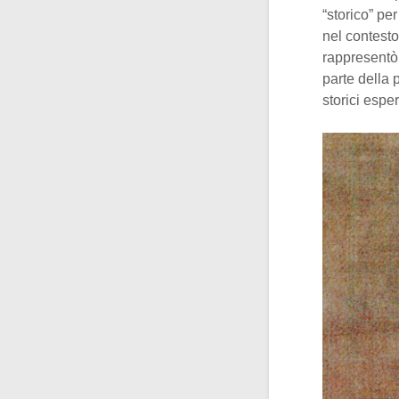
“storico” pe
nel contesto
rappresentò
parte della 
storici espe