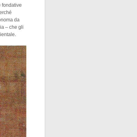
e fondative
perché
tonoma da
ia – che gli
ientale.