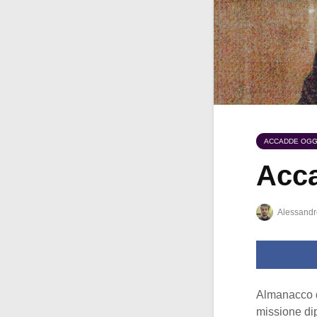
ACCADDE OGG
Acca
Alessandr
Almanacco 
missione dip