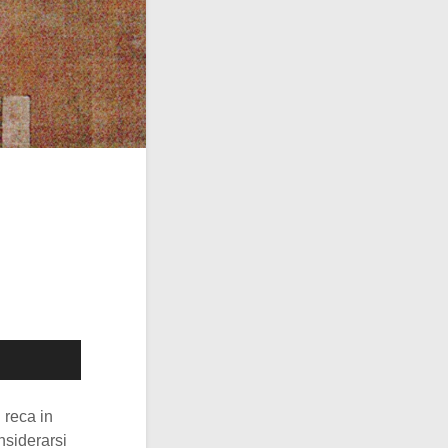
 reca in
nsiderarsi