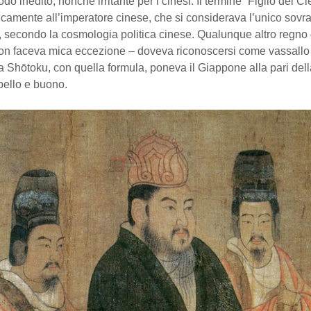
do inedito, nonché irritante per i cinesi. Il termine “Figlio del Ci
icamente all’imperatore cinese, che si considerava l’unico sovra
lo, secondo la cosmologia politica cinese. Qualunque altro regno –
n faceva mica eccezione – doveva riconoscersi come vassallo 
Ma Shōtoku, con quella formula, poneva il Giappone alla pari del
bello e buono.