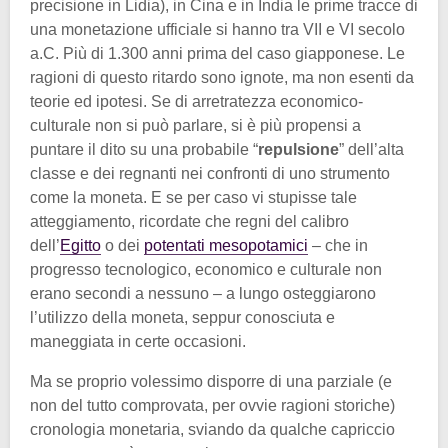
precisione in Lidia), in Cina e in India le prime tracce di
una monetazione ufficiale si hanno tra VII e VI secolo
a.C. Più di 1.300 anni prima del caso giapponese. Le
ragioni di questo ritardo sono ignote, ma non esenti da
teorie ed ipotesi. Se di arretratezza economico-
culturale non si può parlare, si è più propensi a
puntare il dito su una probabile “
repulsione
” dell’alta
classe e dei regnanti nei confronti di uno strumento
come la moneta. E se per caso vi stupisse tale
atteggiamento, ricordate che regni del calibro
dell’
Egitto
o dei
potentati mesopotamici
– che in
progresso tecnologico, economico e culturale non
erano secondi a nessuno – a lungo osteggiarono
l’utilizzo della moneta, seppur conosciuta e
maneggiata in certe occasioni.
Ma se proprio volessimo disporre di una parziale (e
non del tutto comprovata, per ovvie ragioni storiche)
cronologia monetaria, sviando da qualche capriccio