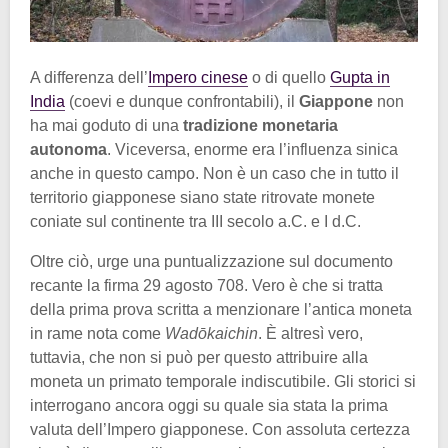
A differenza dell’
Impero cinese
o di quello
Gupta in
India
(coevi e dunque confrontabili), il
Giappone
non
ha mai goduto di una
tradizione monetaria
autonoma
. Viceversa, enorme era l’influenza sinica
anche in questo campo. Non è un caso che in tutto il
territorio giapponese siano state ritrovate monete
coniate sul continente tra III secolo a.C. e I d.C.
Oltre ciò, urge una puntualizzazione sul documento
recante la firma 29 agosto 708. Vero è che si tratta
della prima prova scritta a menzionare l’antica moneta
in rame nota come
Wadōkaichin
. È altresì vero,
tuttavia, che non si può per questo attribuire alla
moneta un primato temporale indiscutibile. Gli storici si
interrogano ancora oggi su quale sia stata la prima
valuta dell’Impero giapponese. Con assoluta certezza