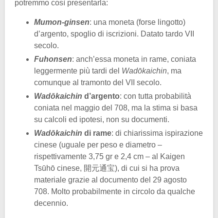
potremmo così presentarla:
Mumon-ginsen
: una moneta (forse lingotto)
d’argento, spoglio di iscrizioni. Datato tardo VII
secolo.
Fuhonsen
: anch’essa moneta in rame, coniata
leggermente più tardi del
Wadōkaichin
, ma
comunque al tramonto del VII secolo.
Wadōkaichin
d’argento
: con tutta probabilità
coniata nel maggio del 708, ma la stima si basa
su calcoli ed ipotesi, non su documenti.
Wadōkaichin
di rame
: di chiarissima ispirazione
cinese (uguale per peso e diametro –
rispettivamente 3,75 gr e 2,4 cm – al Kaigen
Tsūhō cinese, 開元通宝), di cui si ha prova
materiale grazie al documento del 29 agosto
708. Molto probabilmente in circolo da qualche
decennio.