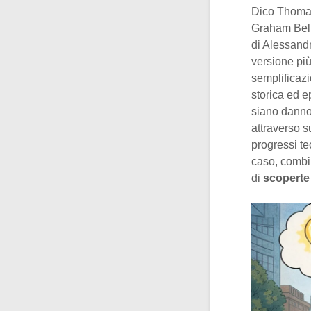
Dico Thomas
Graham Bell,
di Alessandr
versione più
semplificazi
storica ed e
siano dannos
attraverso su
progressi te
caso, combin
di
scoperte