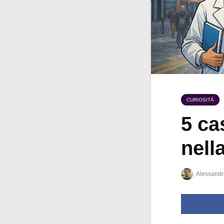
CURIOSITÀ
5 ca
nell
Alessandr