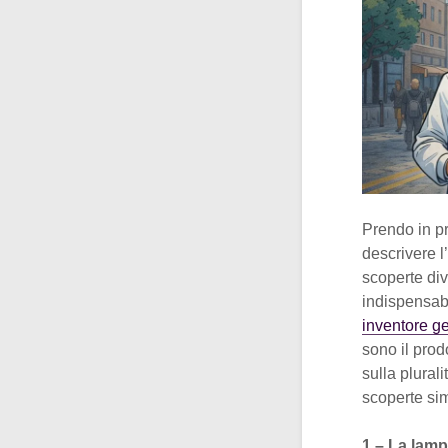
Prendo in pr
descrivere l
scoperte div
indispensabi
inventore ge
sono il prod
sulla plural
scoperte si
1 – La lam