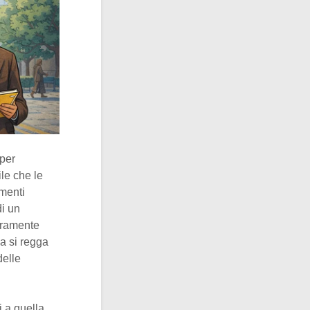
 per
ile che le
umenti
di un
raramente
ia si regga
delle
 a quella