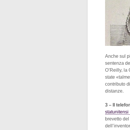
Anche sul pi
sentenza del
O’Reilly, la
state «talme
contributo d
distanze.
3 – Il telef
statunitensi
brevetto del
dell’invento