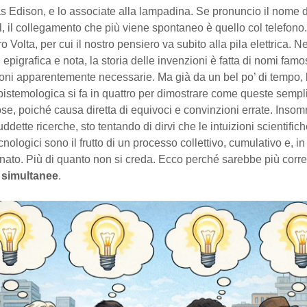
 Edison, e lo associate alla lampadina. Se pronuncio il nome 
 il collegamento che più viene spontaneo è quello col telefono.
o Volta, per cui il nostro pensiero va subito alla pila elettrica. N
 epigrafica e nota, la storia delle invenzioni è fatta di nomi famo
oni apparentemente necessarie. Ma già da un bel po’ di tempo, l
pistemologica si fa in quattro per dimostrare come queste sempli
e, poiché causa diretta di equivoci e convinzioni errate. Inso
ddette ricerche, sto tentando di dirvi che le intuizioni scientifich
cnologici sono il frutto di un processo collettivo, cumulativo e, i
ato. Più di quanto non si creda. Ecco perché sarebbe più corret
 simultanee
.