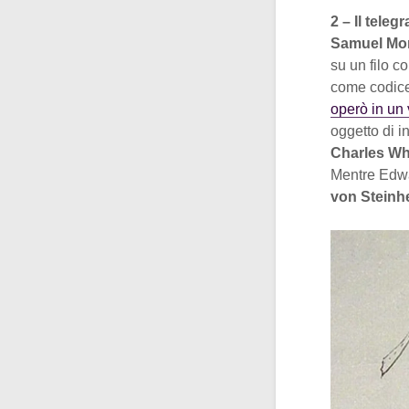
2 – Il telegr
Samuel Mo
su un filo c
come codice
operò in un 
oggetto di i
Charles Wh
Mentre Edwa
von Steinhe