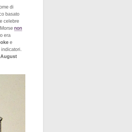
nome di
ico basato
re celebre
e Morse
non
co era
ooke
e
indicatori.
 August