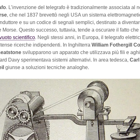
afo
. L’invenzione del telegrafo è tradizionalmente associata al 
rse
, che nel 1837 brevettò negli USA un sistema elettromagnet
onduttore e su un codice di segnali semplici, destinato a diventa
 Morse. Questo successo, tuttavia, tende a oscurare il fatto ch
vuoto scientifico
. Negli stessi anni, in Europa, il telegrafo elettri
ntense ricerche indipendenti. In Inghilterra
William Fothergill C
eatstone
svilupparono un apparato che utilizzava più fili e aghi 
rd Davy sperimentava sistemi alternativi. In area tedesca,
Carl
il
giunse a soluzioni tecniche analoghe.