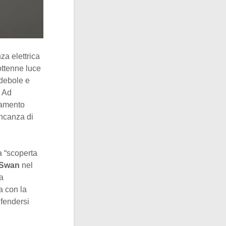
nza elettrica
ottenne luce
 debole e
. Ad
lamento
ancanza di
a “scoperta
 Swan
nel
a
na con la
ifendersi