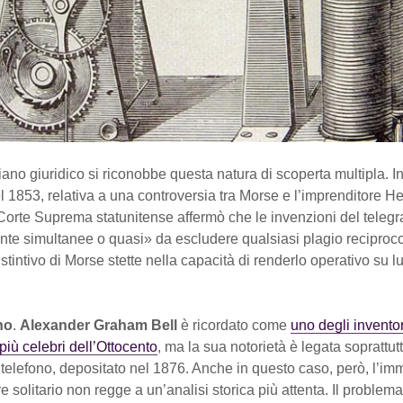
ano giuridico si riconobbe questa natura di scoperta multipla. I
 1853, relativa a una controversia tra Morse e l’imprenditore H
 Corte Suprema statunitense affermò che le invenzioni del telegr
nte simultanee o quasi» da escludere qualsiasi plagio reciproco.
istintivo di Morse stette nella capacità di renderlo operativo su 
ono
.
Alexander Graham Bell
è ricordato come
uno degli inventor
 più celebri dell’Ottocento
, ma la sua notorietà è legata soprattutt
 telefono, depositato nel 1876. Anche in questo caso, però, l’i
re solitario non regge a un’analisi storica più attenta. Il problem