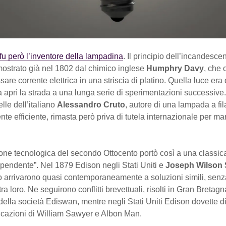
fu però l’inventore della lampadina
. Il principio dell’incandesce
mostrato già nel 1802 dal chimico inglese
Humphry Davy
, che 
are corrente elettrica in una striscia di platino. Quella luce era
a aprì la strada a una lunga serie di sperimentazioni successive
le dell’italiano
Alessandro Cruto
, autore di una lampada a fi
nte efficiente, rimasta però priva di tutela internazionale per m
one tecnologica del secondo Ottocento portò così a una classic
ipendente”. Nel 1879 Edison negli Stati Uniti e
Joseph Wilson
 arrivarono quasi contemporaneamente a soluzioni simili, senz
ra loro. Ne seguirono conflitti brevettuali, risolti in Gran Bretag
ella società Ediswan, mentre negli Stati Uniti Edison dovette d
dicazioni di William Sawyer e Albon Man.