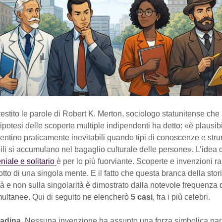
estito le parole di Robert K. Merton, sociologo statunitense che
’ipotesi delle scoperte multiple indipendenti ha detto: «è plausib
entino praticamente inevitabili quando tipi di conoscenze e str
li si accumulano nel bagaglio culturale delle persone». L’idea 
niale e solitario
è per lo più fuorviante. Scoperte e invenzioni 
otto di una singola mente. E il fatto che questa branca della stor
ità e non sulla singolarità è dimostrato dalla notevole frequenza 
multanee. Qui di seguito ne elencherò
5 casi
, fra i più celebri.
padina
. Nessuna invenzione ha assunto una forza simbolica pari