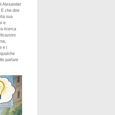
di Alexander
 E che dire
ella sua
si e
a ricerca
ficazioni
mma,
e e i
n qualche
to parlare