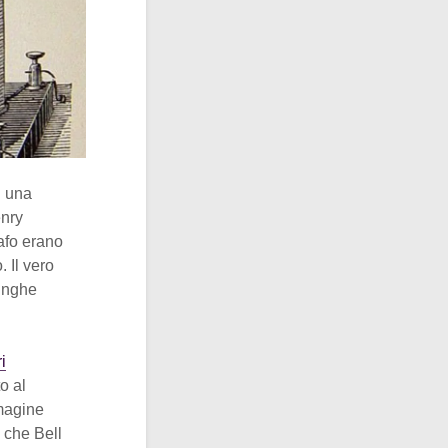
n una
enry
afo erano
 Il vero
lunghe
i
o al
mmagine
a che Bell