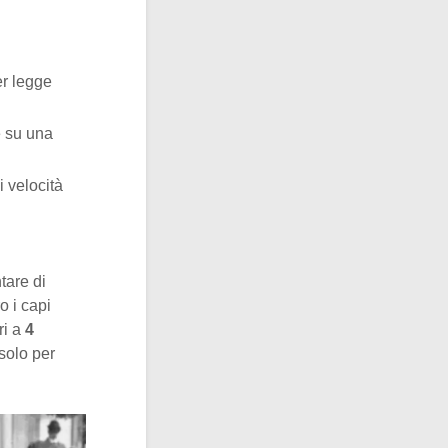
er legge
e su una
i velocità
tare di
o i capi
ri a
4
 solo per