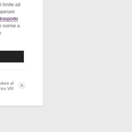
l limite ad
uperare
trasporto
te norme a
e
ndare al
ico VIII