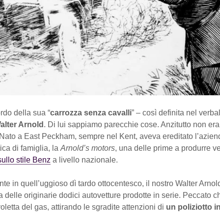
rdo della sua “
carrozza senza cavalli
” – così definita nel verba
alter Arnold
. Di lui sappiamo parecchie cose. Anzitutto non era
Nato a East Peckham, sempre nel Kent, aveva ereditato l’azien
ica di famiglia, la
Arnold’s motors
, una delle prime a produrre ve
sullo stile Benz
a livello nazionale.
e in quell’uggioso dì tardo ottocentesco, il nostro Walter Arnol
 delle originarie dodici autovetture prodotte in serie. Peccato c
voletta del gas, attirando le sgradite attenzioni di
un poliziotto in