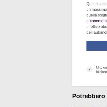
Quello stess
un massimo 
quella sogli
autonomo st
direttive ob
dell’automob
Mitolog
folklor
Potrebbero 