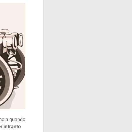
fino a quando
er
infranto