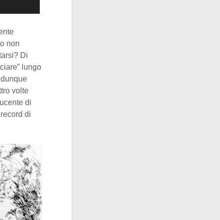
ente
elo non
tarsi? Di
ciare” lungo
e dunque
tro volte
ducente di
 record di