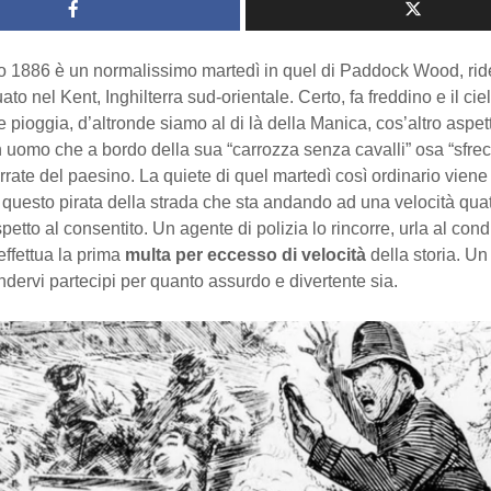
io 1886 è un normalissimo martedì in quel di Paddock Wood, rid
uato nel Kent, Inghilterra sud-orientale. Certo, fa freddino e il ci
 pioggia, d’altronde siamo al di là della Manica, cos’altro aspet
 uomo che a bordo della sua “carrozza senza cavalli” osa “sfrec
errate del paesino. La quiete di quel martedì così ordinario vien
a questo pirata della strada che sta andando ad una velocità quat
spetto al consentito. Un agente di polizia lo rincorre, urla al con
effettua la prima
multa per eccesso di velocità
della storia. Un
endervi partecipi per quanto assurdo e divertente sia.