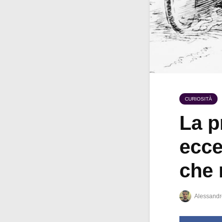
CURIOSITÀ
La p
ecce
che 
Alessandr