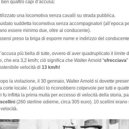
 ben quattro capi d’accusa:
tilizzato una locomotiva senza cavalli su strada pubblica.
uidato suddetta locomotiva senza accompagnatori (all’epoca p
no essere minimo due, oltre al conducente).
sersi preso la briga di esporre nome e indirizzo del conducent
l’accusa più bella di tutte, ovvero di aver quadruplicato il limite d
e, che era 3,2 km/h; ciò significa che Walter Arnold “
sfrecciava
”
sostenibile velocità di
13 km/h!
opo la violazione, il 30 gennaio, Walter Arnold si dovette presen
 corte locale. I giudici lo riconobbero colpevole per tutti e quattr
 fu inflitta la prima multa per eccesso di velocità della storia, pa
 scellini
(260 sterline odierne, circa 305 euro). 10 scellini erano
 velocità.