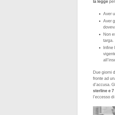
la legge
per
Aver u
Aver g
doveva
Non es
targa.
Infine 
vigent
all’in
Due giorni d
fronte ad una
d’accusa. Gli
sterline e 7
l’eccesso di