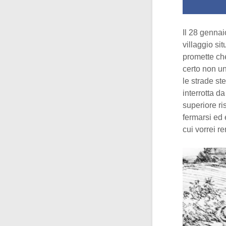
Il 28 genna
villaggio sit
promette che
certo non un
le strade st
interrotta d
superiore ri
fermarsi ed 
cui vorrei r