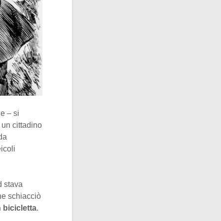
le – si
 un cittadino
da
icoli
d stava
he schiacciò
 bicicletta
.