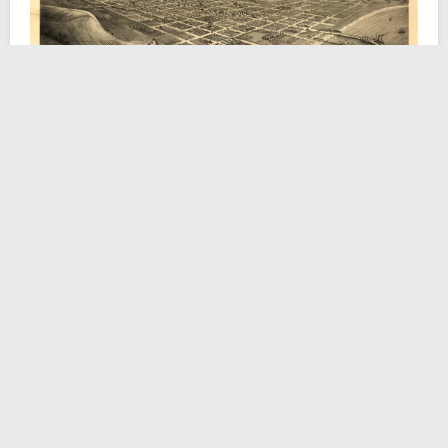
Prendiamola alla lontana. All’inizio del XIX secolo
l’
Alta California
rappresentava una delle aree più
marginali e vulnerabili dell’Impero spagnolo. Lontana
dai grandi centri amministrativi della
Nuova Spagna
e
scarsamente presidiata dal punto di vista militare, la
regione risentiva pesantemente delle tensioni
generate dalle
guerre d’indipendenza
ispanoamericane
. Esse avevano
progressivamente
isolato
questi territori dal resto dell’apparato imperiale.
Le missioni cattoliche (soprattutto francescane) e i
piccoli insediamenti civili erano quindi costretti a una
difficile autosufficienza. In pratica producevano il