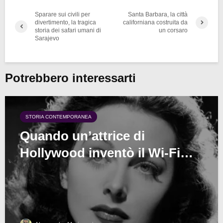
Sparare sui civili per
Santa Barbara, la città
divertimento, la tragica
californiana costruita da
storia dei safari umani di
un corsaro
Sarajevo
Potrebbero interessarti
STORIA CONTEMPORANEA
Quando un’attrice di
Hollywood inventò il Wi-Fi…