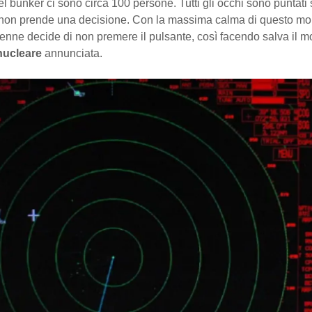
el bunker ci sono circa 100 persone. Tutti gli occhi sono puntati
non prende una decisione. Con la massima calma di questo mo
44enne decide di non premere il pulsante, così facendo salva il
nucleare
annunciata.