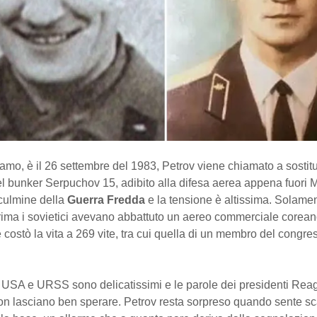
mo, è il 26 settembre del 1983, Petrov viene chiamato a sostitu
el bunker Serpuchov 15, adibito alla difesa aerea appena fuori 
 culmine della
Guerra Fredda
e la tensione è altissima. Solame
rima i sovietici avevano abbattuto un aereo commerciale corean
 costò la vita a 269 vite, tra cui quella di un membro del congre
ra USA e URSS sono delicatissimi e le parole dei presidenti Rea
n lasciano ben sperare. Petrov resta sorpreso quando sente sc