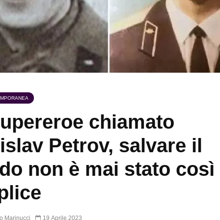
EMPORANEA
upereroe chiamato
islav Petrov, salvare il
o non è mai stato così
lice
o Marinucci
19 Aprile 2023