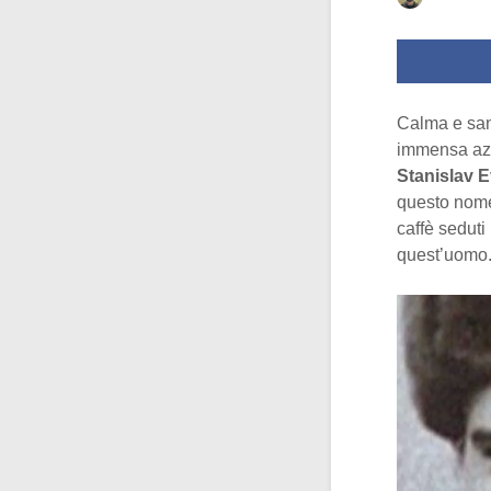
Calma e san
immensa azi
Stanislav E
questo nome
caffè seduti
quest’uomo