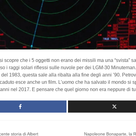
 si scopre che i 5 oggetti non erano dei missili ma una “svista” sa
so i raggi solari riflessi sulle nuvole per dei LGM-30 Minutema
 del 1983, questa sale alla ribalta alla fine degli anni ’90. Petro
accaduto esce anche un film. L’uomo che ha salvato il mondo si 
7 anni nel 2017. E pensare che quel giorno non era neppure di 
cente storia di Albert
Napoleone Bonaparte, la R