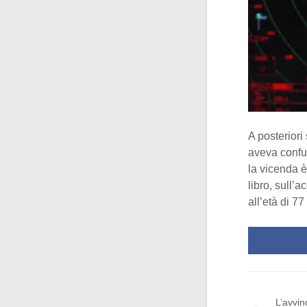
A posteriori
aveva confu
la vicenda è
libro, sull’
all’età di 7
L’avvin