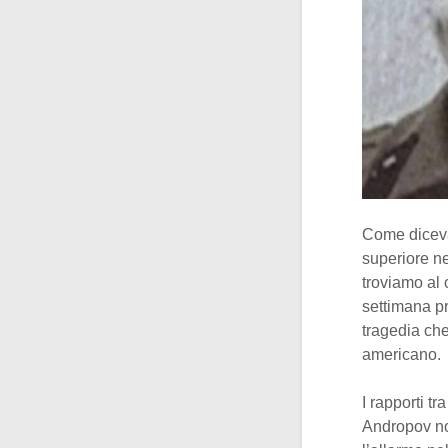
Come diceva
superiore n
troviamo al
settimana p
tragedia che
americano.
I rapporti t
Andropov no