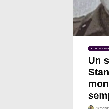
STORIA CONT
Un s
Stan
mond
semp
Alessandr