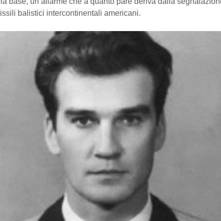
lla base, un allarme che a quanto pare deriva dalla segnalazion
ssili balistici intercontinentali americani.