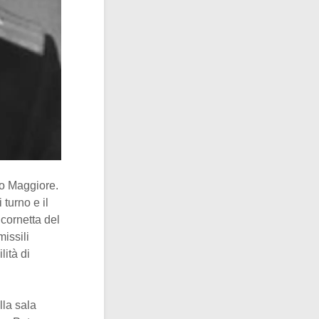
to Maggiore.
 turno e il
 cornetta del
missili
ità di
lla sala