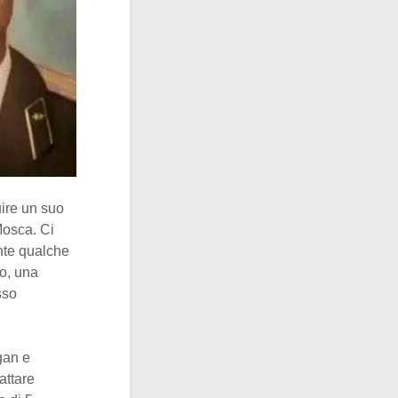
ire un suo
Mosca. Ci
nte qualche
o, una
sso
gan e
attare