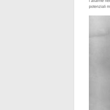
l’allarme ne
potenziali mi