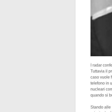
I radar conf
Tuttavia il p
caso vuole f
telefono in u
nucleari com
quando si bu
Stando alle 