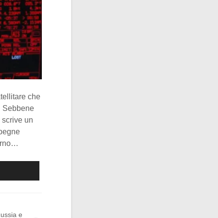
tellitare che
n. Sebbene
v scrive un
spegne
turno…
ussia e