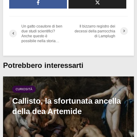
Un gatto coautore di ben
Il bizzarro registro dei
due studi scientifici?
decessi della parrocchia
Anche questo è
di Lamplugh
possibile nella storia…
Potrebbero interessarti
CURIOSITÀ
Callisto, la sfortunata ancella
della dea Artemide