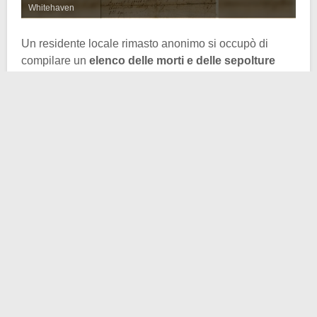
Whitehaven
Un residente locale rimasto anonimo si occupò di
compilare un
elenco delle morti e delle sepolture
avvenute nella parrocchia di Lamplugh fra il 1656 e il
1663. Questo elenco si compone di una
serie di morti
che definire bizzarre è poco, rivelando fra l’altro la
particolare
natura superstiziosa
di quella parrocchia.
Secondo il registro, ben quattro residenti di Lamplugh
morirono
spaventati a morte dalle fate
. Sette
morirono
“stregati”
, mentre tre donne morirono per
annegamento
con l’accusa di
stregoneria
.
Inoltre un uomo particolarmente sfortunato annegò
dopo essere stato condotto in un
laghetto per cavalli
da un
“sussurro dotato di volontà”
.
Gli abitanti di Lamplugh non riuscirono a stare
tranquilli neanche a
Natale
. Il periodo delle feste fu