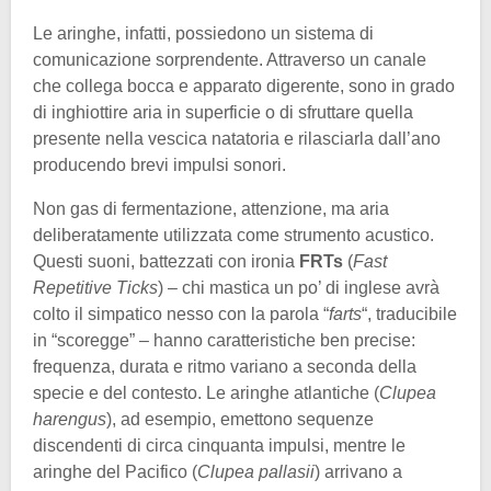
Le aringhe, infatti, possiedono un sistema di
comunicazione sorprendente. Attraverso un canale
che collega bocca e apparato digerente, sono in grado
di inghiottire aria in superficie o di sfruttare quella
presente nella vescica natatoria e rilasciarla dall’ano
producendo brevi impulsi sonori.
Non gas di fermentazione, attenzione, ma aria
deliberatamente utilizzata come strumento acustico.
Questi suoni, battezzati con ironia
FRTs
(
Fast
Repetitive Ticks
) – chi mastica un po’ di inglese avrà
colto il simpatico nesso con la parola “
farts
“, traducibile
in “scoregge” – hanno caratteristiche ben precise:
frequenza, durata e ritmo variano a seconda della
specie e del contesto. Le aringhe atlantiche (
Clupea
harengus
), ad esempio, emettono sequenze
discendenti di circa cinquanta impulsi, mentre le
aringhe del Pacifico (
Clupea pallasii
) arrivano a