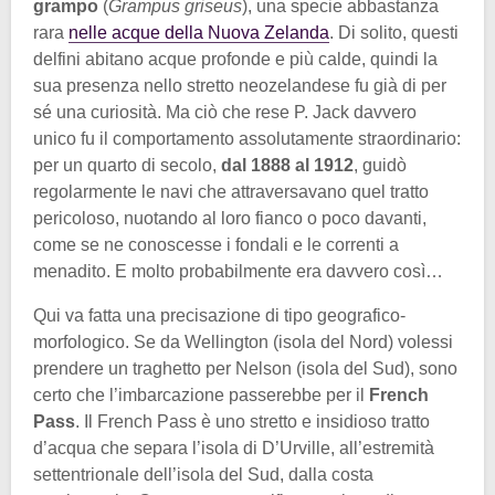
grampo
(
Grampus griseus
), una specie abbastanza
rara
nelle acque della Nuova Zelanda
. Di solito, questi
delfini abitano acque profonde e più calde, quindi la
sua presenza nello stretto neozelandese fu già di per
sé una curiosità. Ma ciò che rese P. Jack davvero
unico fu il comportamento assolutamente straordinario:
per un quarto di secolo,
dal 1888 al 1912
, guidò
regolarmente le navi che attraversavano quel tratto
pericoloso, nuotando al loro fianco o poco davanti,
come se ne conoscesse i fondali e le correnti a
menadito. E molto probabilmente era davvero così…
Qui va fatta una precisazione di tipo geografico-
morfologico. Se da Wellington (isola del Nord) volessi
prendere un traghetto per Nelson (isola del Sud), sono
certo che l’imbarcazione passerebbe per il
French
Pass
. Il French Pass è uno stretto e insidioso tratto
d’acqua che separa l’isola di D’Urville, all’estremità
settentrionale dell’isola del Sud, dalla costa