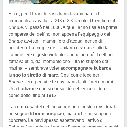
Ecco, per il Franch Pass transitavano parecchi
mercantili a cavallo tra XIX e XX secolo. Un veliero, il
Brindle
, vi passò nel 1888. A quell’anno risale la prima
comparsa del delfino; non appena l’equipaggio del
Brindle
avvistò il mammifero d’acqua, pensò di
ucciderlo. La moglie del capitano dissuase tutti dal
commettere il gesto violento, anche perché il delfino
tornava utile, dal momento che – fra lo stupore dei
marinai – sembrava voler
accompagnare la barca
lungo lo stretto di mare
. Così come fece per il
Brindle
, fece per tutte le navi transitanti lì nei dintorni.
Una tradizione che si consolidò nel tempo e durò,
come detto, fino al 1912.
La comparsa del delfino venne ben presto considerata
un segno di
buon auspicio
, ma anche un supporto
concreto. Le navi spesso aspettavano l’arrivo di