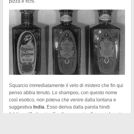
pizza e fichi.
Squarcio immediatamente il velo di mistero che fin qui
penso abbia tenuto. Lo shampoo, con questo nome
così esotico, non poteva che venire dalla lontana e
suggestiva
India
. Esso deriva dalla parola hindi
“chāmpnā
”, che significa “massaggiare”, specialmente
in relazione al cuoio capelluto. La forma
“
champu
”
era
utilizzata nei secoli per indicare non tanto un prodotto