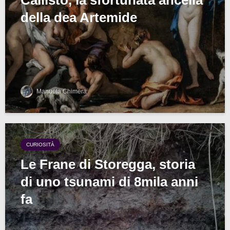
Callisto, la sfortunata ancella
della dea Artemide
Manuela Chimera
CURIOSITÀ
Le Frane di Storegga, storia
di uno tsunami di 8mila anni
fa