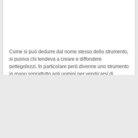
Come si può dedurre dal nome stesso dello strumento,
si puniva chi tendeva a creare e diffondere
pettegolezzi. In particolare però divenne uno strumento
in mano soprattutto agli uomini per vendicarsi di
dicerie messe in giro dalle proprie mogli. Raramente
infatti erano gli uomini a subire la punizione.
Oltre che corporale, quest’ultima aveva una ritorsione
anche morale. Le briglie comprendevano spesso una
campanella che attirava l’attenzione dei passanti
mentre il marito portava in giro la moglie tramite un
guinzaglio. La donna era soggetta a insulti e sputi,
giustificati e impuniti in quanto parte attiva della