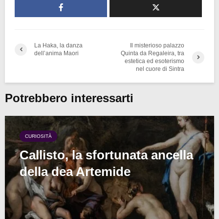
La Haka, la danza
Il misterioso palazzo
dell’anima Maori
Quinta da Regaleira, tra
estetica ed esoterismo
nel cuore di Sintra
Potrebbero interessarti
CURIOSITÀ
Callisto, la sfortunata ancella
della dea Artemide