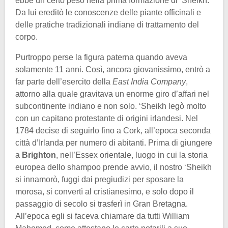
ebbe un certo peso nella prima formazione di ‘Sheikh.
Da lui ereditò le conoscenze delle piante officinali e
delle pratiche tradizionali indiane di trattamento del
corpo.
Purtroppo perse la figura paterna quando aveva
solamente 11 anni. Così, ancora giovanissimo, entrò a
far parte dell’esercito della
East India Company
,
attorno alla quale gravitava un enorme giro d’affari nel
subcontinente indiano e non solo. ‘Sheikh legò molto
con un capitano protestante di origini irlandesi. Nel
1784 decise di seguirlo fino a Cork, all’epoca seconda
città d’Irlanda per numero di abitanti. Prima di giungere
a
Brighton
, nell’Essex orientale, luogo in cui la storia
europea dello shampoo prende avvio, il nostro ‘Sheikh
si innamorò, fuggi dai pregiudizi per sposare la
morosa, si convertì al cristianesimo, e solo dopo il
passaggio di secolo si trasferì in Gran Bretagna.
All’epoca egli si faceva chiamare da tutti William