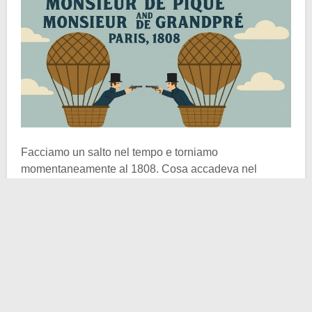
Facciamo un salto nel tempo e torniamo
momentaneamente al 1808. Cosa accadeva nel
mondo? Miriadi di cose, ma la principale riguardava un
uomo solo: Napoleone Bonaparte. Mezza Europa era
nelle sue mani e, proprio nel suo sconfinato impero,
all’interno della sua Francia, due gentiluomini
litigavano. Dall’epoca medievale in poi il duello aveva
subito una serie di codificazioni che l’avevano
plasmato a seconda dell’epoca. Ne abbiamo parlato
sia in riferimento al Medioevo
, sia
relativo a tempi a noi