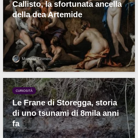
Callisto, la sfortunata ancella
della dea Artemide
Manuela Chimera
CURIOSITÀ
Le Frane di Storegga, storia
di uno tsunami di 8mila anni
fa