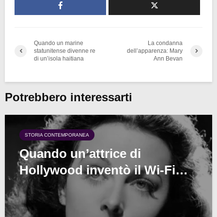
Quando un marine
La condanna
statunitense divenne re
dell’apparenza: Mary
di un’isola haitiana
Ann Bevan
Potrebbero interessarti
STORIA CONTEMPORANEA
Quando un’attrice di
Hollywood inventò il Wi-Fi…