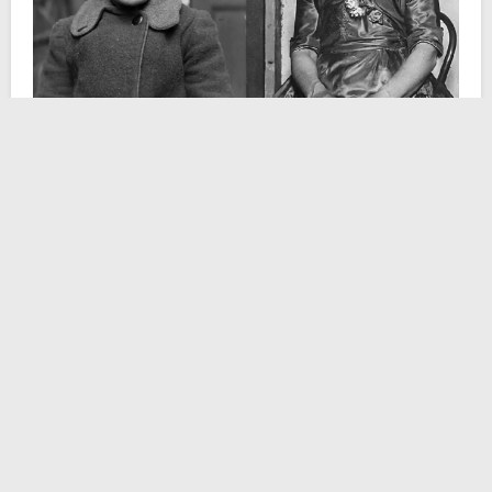
Mary Ann Webster, si è detto, nasce a Plaistow, oggi
sobborgo londinese, ma in quel 1874 piccolo centro
rurale immerso nella campagna del Kent. Bambina
bella e in salute, crebbe con altri sette tra fratelli e
sorelle. Non appena ebbe l’età giusta, si fece
infermiera
e manifestò il desiderio legittimo di mettere
su famiglia. Una vita come tutte le altre, semplice nella
sua ordinarietà.