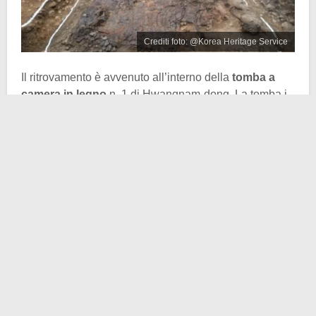
Crediti foto: @Korea Heritage Service
Il ritrovamento è avvenuto all’interno della
tomba a
camera in legno
n. 1 di Hwangnam-dong. La tomba i
trovava al di sotto della tomba n. 120, nel complesso
funerario di Daereungwon, a Gyeongju, nella
Corea
del Sud
. La tomba in questione risale alla fine del IV
secolo-inizio del V secolo e contiene i
resti di un
generale di alto rango di Silla
.
Accanto a lui i resti di quello che si pensa possa
essere un suo
subordinato, vittima di un sacrificio
rituale.
La camera funeraria principale ospitava i resti
di un uomo di circa 30 anni. Sul suo corpo erano
presenti i frammenti di una
corona in bronzo dorato
,
decorata con intricati motivi fioriti. Secondo quanto
rivelato da
Archaelogy Magazine
, i pezzi della corona