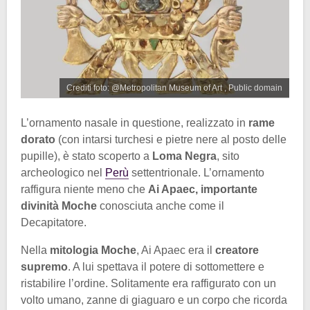
Crediti foto: @Metropolitan Museum of Art , Public domain
L’ornamento nasale in questione, realizzato in
rame
dorato
(con intarsi turchesi e pietre nere al posto delle
pupille), è stato scoperto a
Loma Negra
, sito
archeologico nel
Perù
settentrionale. L’ornamento
raffigura niente meno che
Ai Apaec, importante
divinità Moche
conosciuta anche come il
Decapitatore.
Nella
mitologia Moche
, Ai Apaec era il
creatore
supremo
. A lui spettava il potere di sottomettere e
ristabilire l’ordine. Solitamente era raffigurato con un
volto umano, zanne di giaguaro e un corpo che ricorda