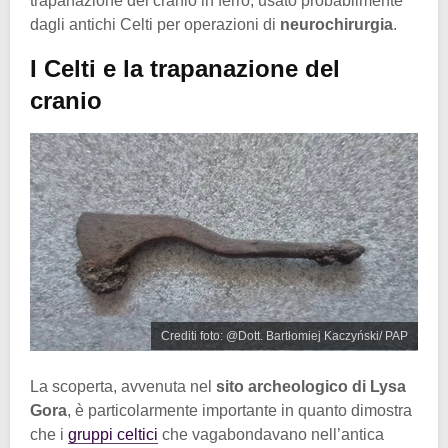
trapanazione del cranio in ferro, usato probabilmente
dagli antichi Celti per operazioni di
neurochirurgia
.
I Celti e la trapanazione del
cranio
Crediti foto: @Dott. Bartłomiej Kaczyński/ PAP
La scoperta, avvenuta nel
sito archeologico di Lysa
Gora
, è particolarmente importante in quanto dimostra
che i
gruppi celtici
che vagabondavano nell’antica