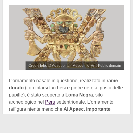
Crediti foto: @Metropolitan Museum of Art , Public domain
L’ornamento nasale in questione, realizzato in
rame
dorato
(con intarsi turchesi e pietre nere al posto delle
pupille), è stato scoperto a
Loma Negra
, sito
archeologico nel
Perù
settentrionale. L’ornamento
raffigura niente meno che
Ai Apaec, importante
divinità Moche
conosciuta anche come il
Decapitatore.