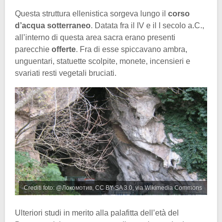
Questa struttura ellenistica sorgeva lungo il
corso
d’acqua sotterraneo
. Datata fra il IV e il I secolo a.C.,
all’interno di questa area sacra erano presenti
parecchie
offerte
. Fra di esse spiccavano ambra,
unguentari, statuette scolpite, monete, incensieri e
svariati resti vegetali bruciati.
Crediti foto: @Локомотив, CC BY-SA 3.0, via Wikimedia Commons
Ulteriori studi in merito alla palafitta dell’età del