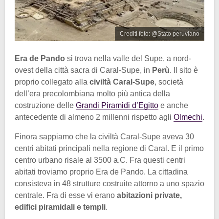
Crediti foto: @Stato peruviano
Era de Pando
si trova nella valle del Supe, a nord-
ovest della città sacra di Caral-Supe, in
Perù
. Il sito è
proprio collegato alla
civiltà Caral-Supe
, società
dell’era precolombiana molto più antica della
costruzione delle
Grandi Piramidi d’Egitto
e anche
antecedente di almeno 2 millenni rispetto agli
Olmechi
.
Finora sappiamo che la civiltà Caral-Supe aveva 30
centri abitati principali nella regione di Caral. E il primo
centro urbano risale al 3500 a.C. Fra questi centri
abitati troviamo proprio Era de Pando. La cittadina
consisteva in 48 strutture costruite attorno a uno spazio
centrale. Fra di esse vi erano
abitazioni private,
edifici piramidali e templi
.