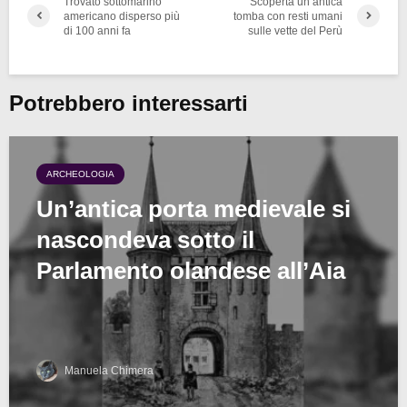
Trovato sottomarino
Scoperta un’antica
americano disperso più
tomba con resti umani
di 100 anni fa
sulle vette del Perù
Potrebbero interessarti
ARCHEOLOGIA
Un’antica porta medievale si
nascondeva sotto il
Parlamento olandese all’Aia
Manuela Chimera